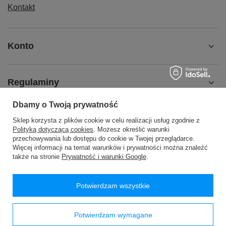
Kontakt
Konto
Regulaminy
Dbamy o Twoją prywatność
MOJE KONTO
Sklep korzysta z plików cookie w celu realizacji usług zgodnie z
Polityką dotyczącą cookies
. Możesz określić warunki
przechowywania lub dostępu do cookie w Twojej przeglądarce.
Więcej informacji na temat warunków i prywatności można znaleźć
także na stronie
Prywatność i warunki Google
.
48 24 2776200
handlowy@passan.com.pl
Potwierdzam wszystkie
PASSAN Pasmanteria
,
WÓLKA WYSOKA 26
,
09-540
Sanniki
Potwierdzam wymagane
W sklepie prezentujemy ceny brutto (z VAT).