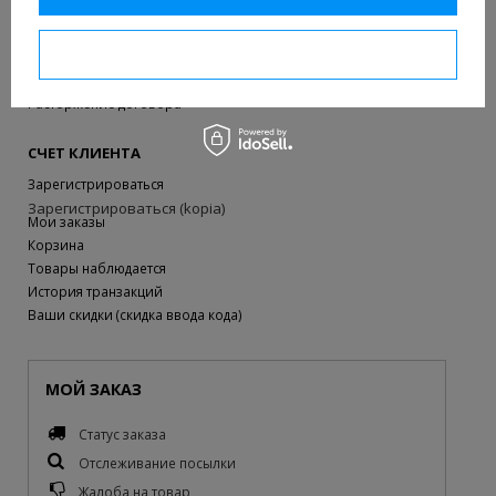
Доставка
Способы оплаты и комиссии
I confirm necessary
Правила
Политика конфиденциальности
Расторжение договора
СЧЕТ КЛИЕНТА
Зарегистрироваться
Зарегистрироваться (kopia)
Мои заказы
Корзина
Товары наблюдается
История транзакций
Ваши скидки (скидка ввода кода)
МОЙ ЗАКАЗ
Статус заказа
Отслеживание посылки
Жалоба на товар