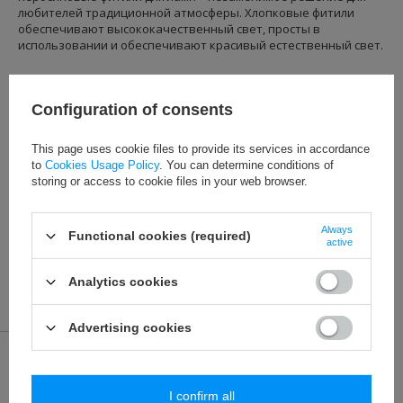
любителей традиционной атмосферы.
Хлопковые фитили
обеспечивают высококачественный свет, просты в
использовании и обеспечивают красивый естественный свет.
Configuration of consents
This page uses cookie files to provide its services in accordance
to
Cookies Usage Policy
. You can determine conditions of
storing or access to cookie files in your web browser.
Always
Functional cookies (required)
active
КЛ - 7/25 (4 шт.) фитили для
КL - 9/25 (3 шт.) фитили для
ламп и фонарей
ламп и фонарей
0,91 €
0,91 €
Analytics cookies
Advertising cookies
ИНФОРМАЦИЯ
Информация о магазине
I confirm all