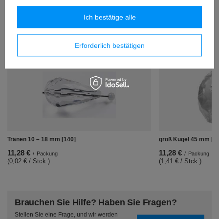
(0,34 € / Stck.)
Ich bestätige alle
Ähnliche Produkte
Erforderlich bestätigen
Tränen 10 – 18 mm [140]
groß Kugel 45 mm [1
11,28 €
11,28 €
/
Packung
/
Packung
(0,02 € / Stck.)
(1,41 € / Stck.)
Brauchen Sie Hilfe? Haben Sie Fragen?
Stellen Sie eine Frage, und wir werden