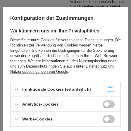
Velourskorallen in vielen Farben.
Ständig haben wir im Angebot
über 100 Typen von Korallen. Wir
können zahlreiche Farbversionen
Konfiguration der Zustimmungen
kombinieren, so dass wir
mehrere Hundert
Verkaufsangebote erreichen.
Wir kümmern uns um Ihre Privatsphäres
Diese Seite nutzt Cookies für verschiedene Dienstleistungen. Die
Richtlinien zur Verwendung von Cookies
werden hierbei
Siehe auch
eingehalten. Sie können die Bedingungen für die Speicherung
sowie den Zugriff auf die Cookie-Dateien in Ihrem Web-Browser
festlegen. Weitere Informationen zu den Nutzungsbedingungen
Träne 15 mm - 42 mm [156]
und zum Datenschutz finden Sie auch unter
Datenschutz und
11,28 €
/
Packung
Nutzungsbedingungen von Google
.
(0,11 € / Stck.)
Schmetterling 35 - 42 mm [217]
Immer
12,19 €
Funktionale Cookies (erforderlich)
/
Packung
aktiv
(0,13 € / Stck.)
Anhänger 45 mm [158]
Analytics-Cookies
12,19 €
/
Packung
(0,09 € / Stck.)
Werbe-Cookies
Anhänger 27 - 74 mm [230]
12,19 €
/
Packung