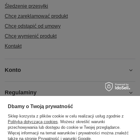
Śledzenie przesyłki
Chcę zareklamować produkt
Chcę odstąpić od umowy
Chcę wymienić produkt
Kontakt
Konto
Regulaminy
Dbamy o Twoją prywatność
MOJE KONTO
Sklep korzysta z plików cookie w celu realizacji usług zgodnie z
Polityką dotyczącą cookies
. Możesz określić warunki
przechowywania lub dostępu do cookie w Twojej przeglądarce.
Więcej informacji na temat warunków i prywatności można znaleźć
także na stronie
Prywatność i warunki Google
.