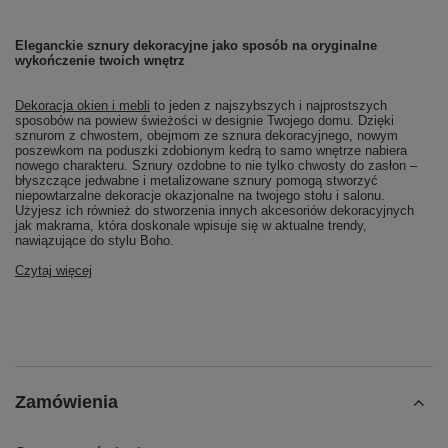
Eleganckie sznury dekoracyjne jako sposób na oryginalne
wykończenie twoich wnętrz
Dekoracja okien i mebli
to jeden z najszybszych i najprostszych
sposobów na powiew świeżości w designie Twojego domu. Dzięki
sznurom z chwostem, obejmom ze sznura dekoracyjnego, nowym
poszewkom na poduszki zdobionym kedrą to samo wnętrze nabiera
nowego charakteru. Sznury ozdobne to nie tylko chwosty do zasłon –
błyszczące jedwabne i metalizowane sznury pomogą stworzyć
niepowtarzalne dekoracje okazjonalne na twojego stołu i salonu.
Użyjesz ich również do stworzenia innych akcesoriów dekoracyjnych
jak makrama, która doskonale wpisuje się w aktualne trendy,
nawiązujące do stylu Boho.
Czytaj więcej
Zamówienia