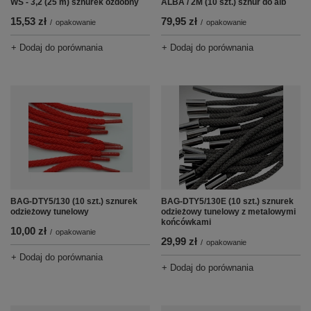
WS - 3,2 (25 m) sznurek ozdobny
ALBA / 2M (10 szt.) sznur do alb
15,53 zł
79,95 zł
/
opakowanie
/
opakowanie
+ Dodaj do porównania
+ Dodaj do porównania
BAG-DTY5/130 (10 szt.) sznurek
BAG-DTY5/130E (10 szt.) sznurek
odzieżowy tunelowy
odzieżowy tunelowy z metalowymi
końcówkami
10,00 zł
/
opakowanie
29,99 zł
/
opakowanie
+ Dodaj do porównania
+ Dodaj do porównania