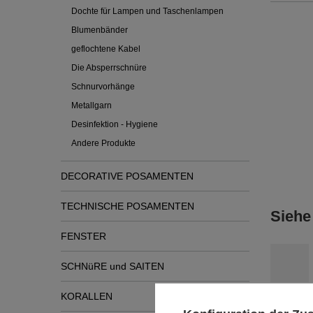
Dochte für Lampen und Taschenlampen
Blumenbänder
geflochtene Kabel
Die Absperrschnüre
Schnurvorhänge
Metallgarn
Desinfektion - Hygiene
Andere Produkte
DECORATIVE POSAMENTEN
TECHNISCHE POSAMENTEN
Siehe
FENSTER
SCHNüRE und SAITEN
KORALLEN