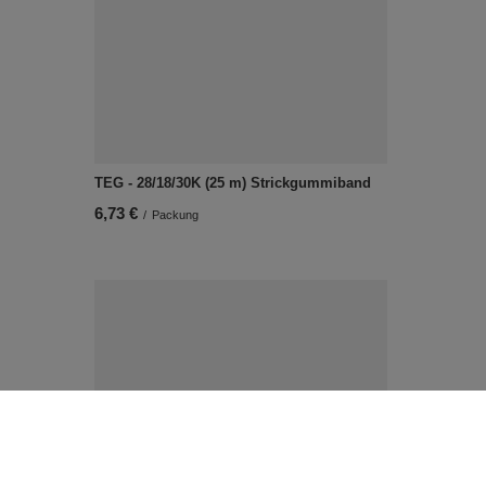
TEG - 28/18/30K (25 m) Strickgummiband
6,73 €
/
Packung