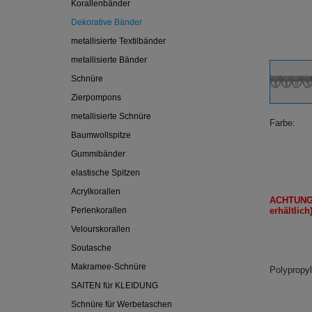
Korallenbänder
Dekorative Bänder
metallisierte Textilbänder
metallisierte Bänder
Schnüre
Zierpompons
metallisierte Schnüre
Farbe
Baumwollspitze
Gummibänder
elastische Spitzen
Acrylkorallen
ACHTUNG
Perlenkorallen
erhältlich
Velourskorallen
Soutasche
Makramee-Schnüre
Polypropy
SAITEN für KLEIDUNG
Schnüre für Werbetaschen