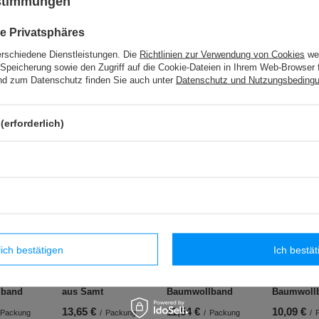
ustimmungen
e Privatsphäres
C - 002 (25 m) Spitze - 7 mm
erschiedene Dienstleistungen. Die
Richtlinien zur Verwendung von Cookies
wer
Speicherung sowie den Zugriff auf die Cookie-Dateien in Ihrem Web-Browser 
d zum Datenschutz finden Sie auch unter
Datenschutz und Nutzungsbeding
ALBA / 2M (10 Stck) Schnur für Alben
(erforderlich)
che Produkte
lich bestätigen
Ich bestät
(25 m)
TWB - 9 (50 m) Band
DBT - 35 (20 m)
BT - 9 (25 
lband
aus Samt
Baumwollband
Baumwoll
13,65 €
11,54 €
10,09 €
Packung
/
Packung
/
Packung
/