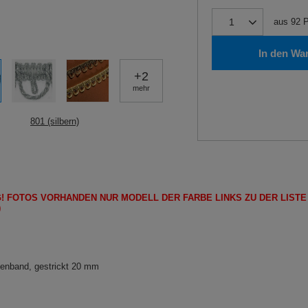
aus
92
P
In den Wa
+
2
mehr
801 (silbern)
!
FOTOS
VORHANDEN
NUR
MODELL
DER FARBE LINKS ZU DER LIST
)
lenband, gestrickt 20 mm