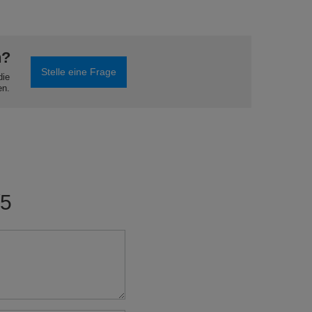
n?
Stelle eine Frage
die
en.
/5