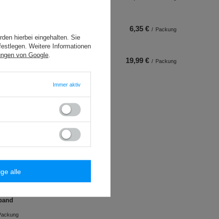
6,35 €
/
Packung
den hierbei eingehalten. Sie
festlegen. Weitere Informationen
ungen von Google
.
19,99 €
/
Packung
Immer aktiv
ige alle
m)
band
Packung