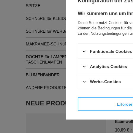
Konfiguration der Z
SPITZE
Wir kümmern uns um Ihr
SCHNüRE für KLEIDUNG
Diese Seite nutzt Cookies für v
können die Bedingungen für die 
SCHNüRE für WERBATASCHEN
zu den Nutzungsbedingungen un
MAKRAMEE-SCHNüRE
Funktionale Cookies 
DOCHTE für LAMPEN und
Ähnli
TASCHENLAMPEN
Analytics-Cookies
BLUMENBäNDER
Werbe-Cookies
ANDERE PRODUKTE
NEUE PRODUKTE
Erforder
BFL - 35 
Baumwol
10,09 €
/