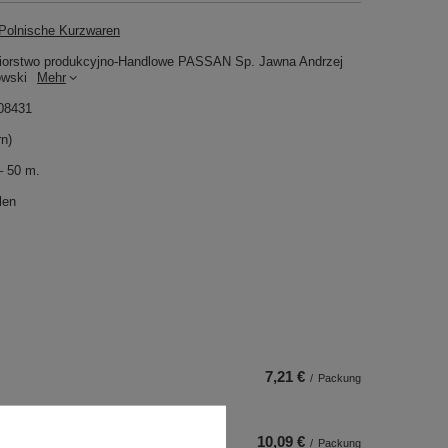
olnische Kurzwaren
iorstwo produkcyjno-Handlowe PASSAN Sp. Jawna Andrzej
owski
Mehr
08431
rn)
– 50 m.
len
7,21 €
/
Packung
10,09 €
/
Packung