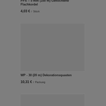
PPX – 5 mm (100 m) Geflochtene
Flachkordel
4,03 €
/
Stück
WP - 30 (20 m) Dekorationsquasten
10,31 €
/
Packung