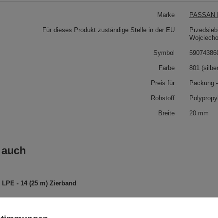
Marke
PASSAN P
Für dieses Produkt zuständige Stelle in der EU
Przedsieb
Wojciech
Symbol
59074386
Farbe
801 (silbe
Preis für
Packung 
Rohstoff
Polypropy
Breite
20 mm
 auch
LPE - 14 (25 m) Zierband
BT - 14 (25 m) Baumwollband