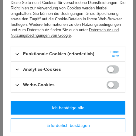
Diese Seite nutzt Cookies für verschiedene Dienstleistungen. Die
P - 1 (100 szt.) Pompons
Richtlinien zur Verwendung von Cookies
werden hierbei
eingehalten. Sie können die Bedingungen für die Speicherung
2,77 €
/
Packung
sowie den Zugriff auf die Cookie-Dateien in Ihrem Web-Browser
festlegen. Weitere Informationen zu den Nutzungsbedingungen
WS - 5/TASMA (20 m) Polsterschnur
und zum Datenschutz finden Sie auch unter
Datenschutz und
11,54 €
Nutzungsbedingungen von Google
.
/
Packung
PP - 60 (25 m) Dekorationsquasten
Immer
Funktionale Cookies (erforderlich)
9,61 €
aktiv
/
Packung
Analytics-Cookies
Ähnliche Produkte
Werbe-Cookies
Ich bestätige alle
Erforderlich bestätigen