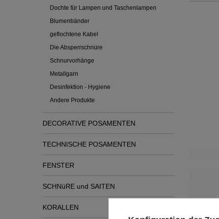
Dochte für Lampen und Taschenlampen
Blumenbänder
geflochtene Kabel
Die Absperrschnüre
Schnurvorhänge
Metallgarn
Desinfektion - Hygiene
Andere Produkte
DECORATIVE POSAMENTEN
TECHNISCHE POSAMENTEN
FENSTER
SCHNüRE und SAITEN
KORALLEN