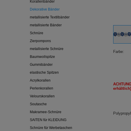
Korallenbänder
Dekorative Bänder
metallisierte Textilbänder
metallisierte Bänder
Schnüre
Zierpompons
metallisierte Schnüre
Farbe
Baumwollspitze
Gummibänder
elastische Spitzen
Acrylkorallen
ACHTUNG
Perlenkorallen
erhältlich
Velourskorallen
Soutasche
Makramee-Schnüre
Polypropy
SAITEN für KLEIDUNG
Schnüre für Werbetaschen