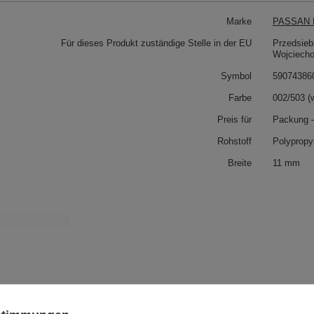
Marke
PASSAN P
Für dieses Produkt zuständige Stelle in der EU
Przedsieb
Wojciech
Symbol
59074386
Farbe
002/503 (w
Preis für
Packung 
Rohstoff
Polypropy
Breite
11 mm