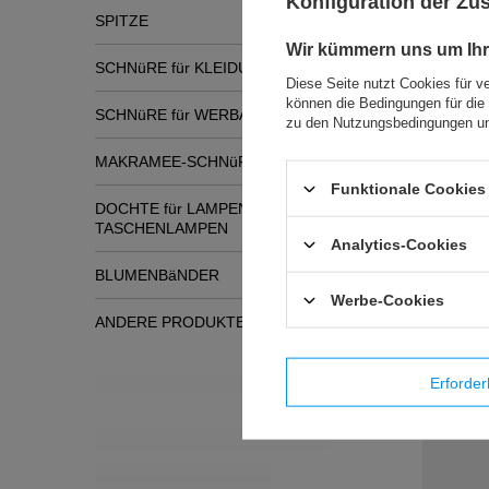
Konfiguration der Z
SPITZE
Wir kümmern uns um Ihr
SCHNüRE für KLEIDUNG
Diese Seite nutzt Cookies für v
können die Bedingungen für die 
SCHNüRE für WERBATASCHEN
zu den Nutzungsbedingungen un
MAKRAMEE-SCHNüRE
Funktionale Cookies 
DOCHTE für LAMPEN und
TASCHENLAMPEN
Analytics-Cookies
BLUMENBäNDER
Werbe-Cookies
ANDERE PRODUKTE
Erforder