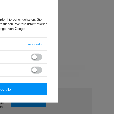
den hierbei eingehalten. Sie
festlegen. Weitere Informationen
ungen von Google
.
Immer aktiv
ige alle
n?
Stelle eine Frage
die
en.