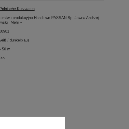
olnische Kurzwaren
iorstwo produkcyjno-Handlowe PASSAN Sp. Jawna Andrzej
owski
Mehr
08981
eiß / dunkelblau)
– 50 m.
len