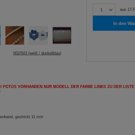
aus
17
P
In den Wa
002/503 (weiß / dunkelblau)
!
FOTOS
VORHANDEN
NUR
MODELL
DER FARBE LINKS ZU DER LIST
)
lenband, gestrickt 11 mm