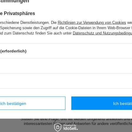
ustimmungen
e Privatsphäres
erschiedene Dienstleistungen. Die
Richtlinien zur Verwendung von Cookies
wer
Speicherung sowie den Zugriff auf die Cookie-Dateien in Ihrem Web-Browser 
d zum Datenschutz finden Sie auch unter
Datenschutz und Nutzungsbeding
(erforderlich)
lich bestätigen
Ich bestät
Brauchen Sie Hilfe? Haben Sie Frage
Stellen Sie eine Frage, und wir werden umgehend antworten und 
interessantesten Fragen und Antworten für andere veröffentlich