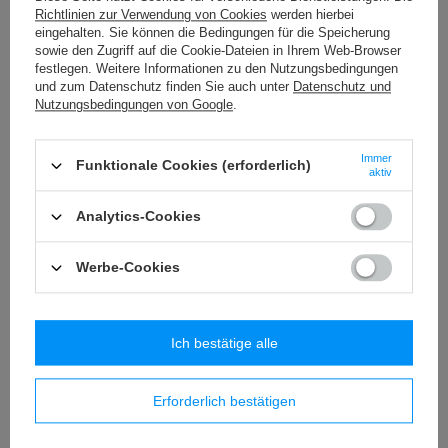
PA - 40 (10 m) Band mit Pompons
Richtlinien zur Verwendung von Cookies
werden hierbei
8,84 €
/
Packung
eingehalten. Sie können die Bedingungen für die Speicherung
sowie den Zugriff auf die Cookie-Dateien in Ihrem Web-Browser
festlegen. Weitere Informationen zu den Nutzungsbedingungen
PA - 18 (25 m) Band mit Pompons
und zum Datenschutz finden Sie auch unter
Datenschutz und
18,65 €
/
Packung
Nutzungsbedingungen von Google
.
FI - 5/F (20 m) metallisierte Schnur
Immer
7,85 €
Funktionale Cookies (erforderlich)
/
Packung
aktiv
Analytics-Cookies
Ähnliche Produkte
Werbe-Cookies
Ich bestätige alle
Erforderlich bestätigen