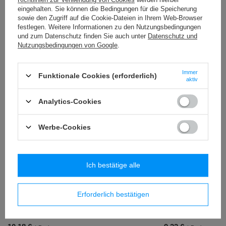
eingehalten. Sie können die Bedingungen für die Speicherung
sowie den Zugriff auf die Cookie-Dateien in Ihrem Web-Browser
metallsierte Folie MX (500 g.) - 3GC - Pearl
festlegen. Weitere Informationen zu den Nutzungsbedingungen
14,42 €
/
Packung
und zum Datenschutz finden Sie auch unter
Datenschutz und
Nutzungsbedingungen von Google
.
Metallgarn ST (250 g.)
4,99 €
/
Packung
Immer
Funktionale Cookies (erforderlich)
aktiv
Analytics-Cookies
Ähnliche Produkte
Werbe-Cookies
Ich bestätige alle
Erforderlich bestätigen
metallsierte Folie MX (500 g.) - 2GC
metallsierte Folie MX 