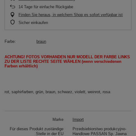
14
Tage für einfache Rückgabe
Finden Sie heraus, in welchem Shop es sofort verfügbar ist
Sicher einkaufen
Farbe
braun
ACHTUNG!
FOTOS
VORHANDEN
NUR
MODELL
DER FARBE LINKS
ZU DER LISTE
RECHTE SEITE
WÄHLEN
(wenn
verschiedenen
Farben erhältlich
)
rot, saphirfarben, grün, braun, schwarz, violett, weinrot, rosa
Marke
Import
Für dieses Produkt zuständige
Przedsiebiorstwo produkcyjno-
Stelle in der EU
Handlowe PASSAN Sp. Jawna