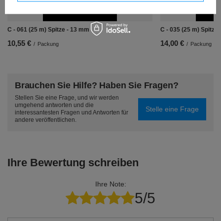
C - 061 (25 m) Spitze - 13 mm
C - 035 (25 m) Spitze
10,55 €
14,00 €
/
Packung
/
Packung
Brauchen Sie Hilfe? Haben Sie Fragen?
Stellen Sie eine Frage, und wir werden
umgehend antworten und die
Stelle eine Frage
interessantesten Fragen und Antworten für
andere veröffentlichen.
Ihre Bewertung schreiben
Ihre Note:
5/5