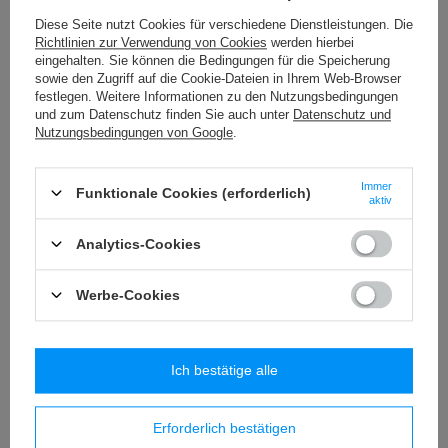
15,29 €
/
Packung
Diese Seite nutzt Cookies für verschiedene Dienstleistungen. Die
Richtlinien zur Verwendung von Cookies
werden hierbei
S - 11 (25 m) Spitze - 15 mm
eingehalten. Sie können die Bedingungen für die Speicherung
10,55 €
sowie den Zugriff auf die Cookie-Dateien in Ihrem Web-Browser
/
Packung
festlegen. Weitere Informationen zu den Nutzungsbedingungen
und zum Datenschutz finden Sie auch unter
Datenschutz und
S - 10 (25 m) Spitze - 55 mm
Nutzungsbedingungen von Google
.
27,77 €
/
Packung
Immer
Funktionale Cookies (erforderlich)
S - 06 (25 m) Spitze - 31 mm
aktiv
12,91 €
/
Packung
Analytics-Cookies
Werbe-Cookies
Ähnliche Produkte
Ich bestätige alle
Erforderlich bestätigen