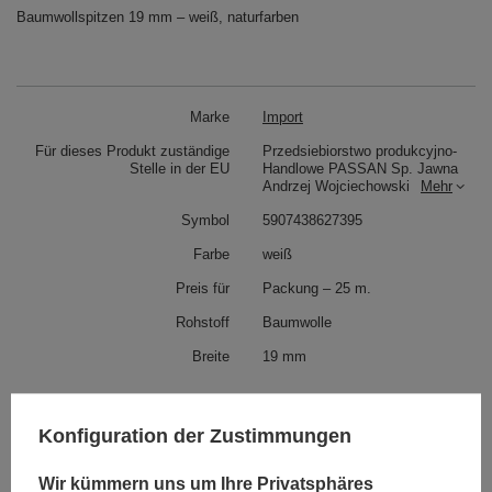
Baumwollspitzen 19 mm – weiß, naturfarben
Marke
Import
Für dieses Produkt zuständige
Przedsiebiorstwo produkcyjno-
Stelle in der EU
Handlowe PASSAN Sp. Jawna
Andrzej Wojciechowski
Mehr
Symbol
5907438627395
Farbe
weiß
Preis für
Packung – 25 m.
Rohstoff
Baumwolle
Breite
19 mm
Siehe auch
Konfiguration der Zustimmungen
C - 136 (25 m) Spitze - 32 mm
Wir kümmern uns um Ihre Privatsphäres