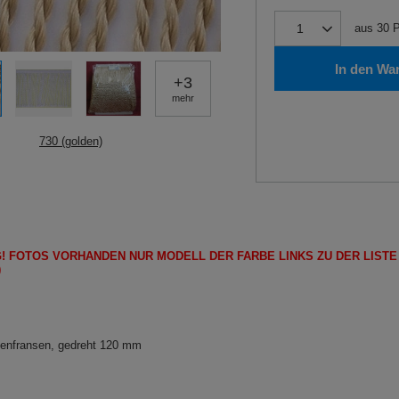
aus
30
P
In den Wa
+
3
mehr
730 (golden)
!
FOTOS
VORHANDEN
NUR
MODELL
DER FARBE LINKS ZU DER LIST
)
lenfransen, gedreht 120 mm