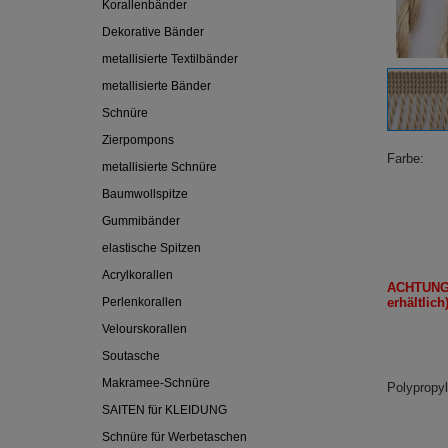
Korallenbänder
Dekorative Bänder
metallisierte Textilbänder
metallisierte Bänder
Schnüre
Zierpompons
Farbe
metallisierte Schnüre
Baumwollspitze
Gummibänder
elastische Spitzen
Acrylkorallen
ACHTUNG
Perlenkorallen
erhältlich
Velourskorallen
Soutasche
Makramee-Schnüre
Polypropy
SAITEN für KLEIDUNG
Schnüre für Werbetaschen