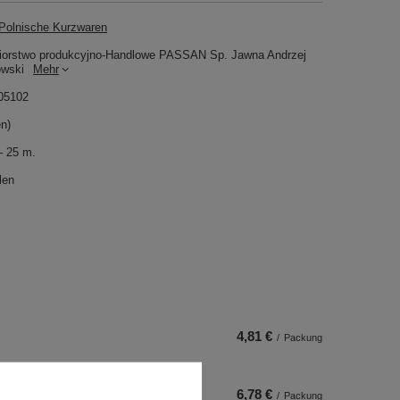
olnische Kurzwaren
iorstwo produkcyjno-Handlowe PASSAN Sp. Jawna Andrzej
owski
Mehr
05102
en)
– 25 m.
len
4,81 €
/
Packung
6,78 €
/
Packung