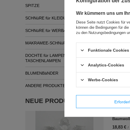
Konfiguration der Z
SPITZE
Wir kümmern uns um Ihr
SCHNüRE für KLEIDUNG
Diese Seite nutzt Cookies für v
können die Bedingungen für die 
SCHNüRE für WERBATASCHEN
zu den Nutzungsbedingungen un
MAKRAMEE-SCHNüRE
Funktionale Cookies 
DOCHTE für LAMPEN und
Ähnli
TASCHENLAMPEN
Analytics-Cookies
BLUMENBäNDER
Werbe-Cookies
ANDERE PRODUKTE
NEUE PRODUKTE
Erforder
BT - 90c 
Baumwoll
18,83 €
/