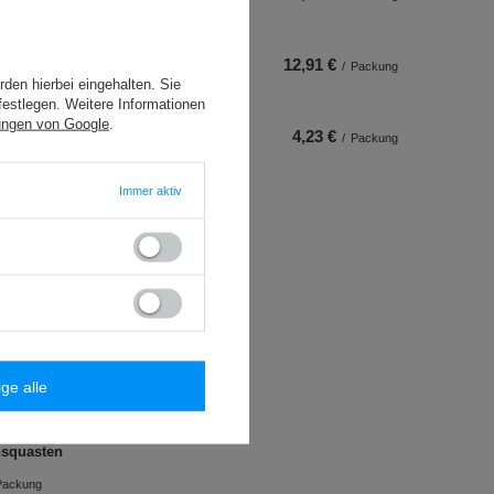
12,91 €
/
Packung
den hierbei eingehalten. Sie
festlegen. Weitere Informationen
ungen von Google
.
4,23 €
/
Packung
Immer aktiv
ige alle
25 m)
nsquasten
Packung