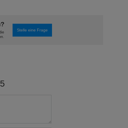
n?
Stelle eine Frage
die
en.
/5