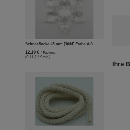
Schneeflocke 45 mm [3044] Farbe A-0
12,19 €
/
Packung
(0,11 € / Stck.)
Ihre 