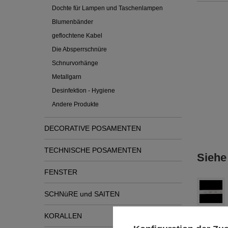
Dochte für Lampen und Taschenlampen
Blumenbänder
geflochtene Kabel
Die Absperrschnüre
Schnurvorhänge
Metallgarn
Desinfektion - Hygiene
Andere Produkte
DECORATIVE POSAMENTEN
TECHNISCHE POSAMENTEN
Siehe
FENSTER
SCHNüRE und SAITEN
KORALLEN