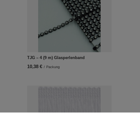
TJG – 4 (9 m) Glasperlenband
10,38 €
/
Packung