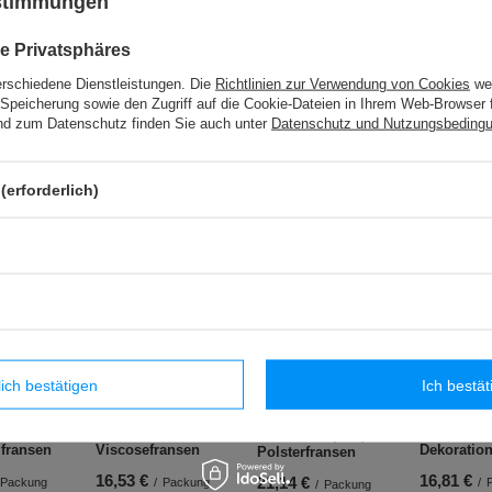
ustimmungen
e Privatsphäres
S - 06 (25 m) Spitze - 31 mm
erschiedene Dienstleistungen. Die
Richtlinien zur Verwendung von Cookies
wer
Speicherung sowie den Zugriff auf die Cookie-Dateien in Ihrem Web-Browser 
d zum Datenschutz finden Sie auch unter
Datenschutz und Nutzungsbeding
TE - 28/15/23K (25 m) Gummiband
(erforderlich)
che Produkte
lich bestätigen
Ich bestät
(10 m)
WPK - 80 (10 m)
PP - 120 (
WPO - 120 (5 m)
fransen
Viscosefransen
Dekoratio
Polsterfransen
16,53 €
16,81 €
21,14 €
Packung
/
Packung
/
/
Packung