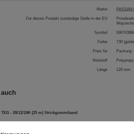
Marke
PASSAN P
Für dieses Produkt zuständige Stelle in der EU
Przedsieb
Wojciech
Symbol
59074386
Farbe
730 (gold
Preis für
Packung 
Rohstoff
Polypropy
Länge
120 mm
 auch
TEG - 28/12/18K (25 m) Strickgummiband
S - 01 (25 m) Spitze - 10 mm