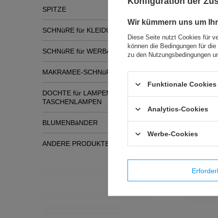
Konfiguration der Z
SPITZE
Wir kümmern uns um Ihr
SCHNüRE für KLEIDUNG
Diese Seite nutzt Cookies für v
können die Bedingungen für die 
SCHNüRE für WERBATASCHEN
zu den Nutzungsbedingungen un
MAKRAMEE-SCHNüRE
Funktionale Cookies 
DOCHTE für LAMPEN und
TASCHENLAMPEN
Analytics-Cookies
BLUMENBäNDER
Werbe-Cookies
ANDERE PRODUKTE
Ähnli
NEUE PRODUKTE
Erforder