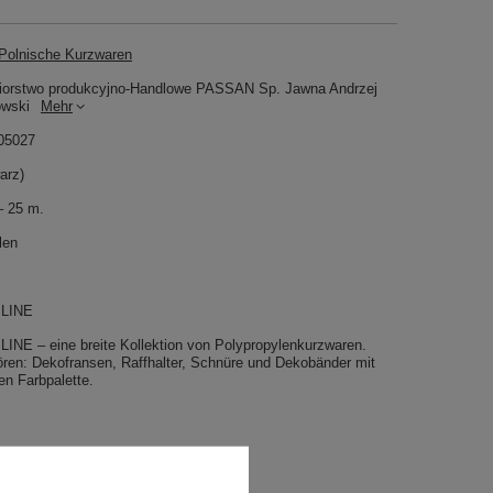
olnische Kurzwaren
iorstwo produkcyjno-Handlowe PASSAN Sp. Jawna Andrzej
owski
Mehr
05027
arz)
– 25 m.
len
 LINE
INE – eine breite Kollektion von Polypropylenkurzwaren.
ren: Dekofransen, Raffhalter, Schnüre und Dekobänder mit
ten Farbpalette.