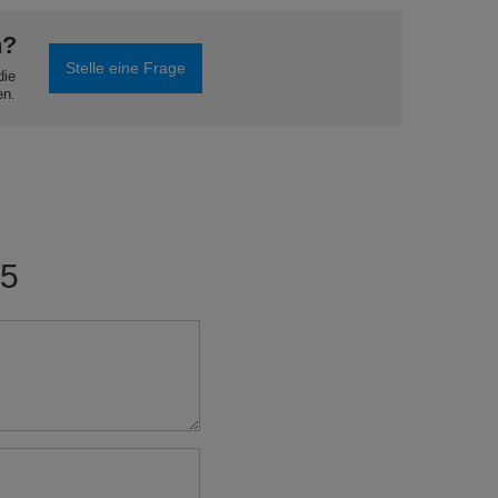
0 m)
nsquasten
Packung
n?
Stelle eine Frage
die
en.
/5