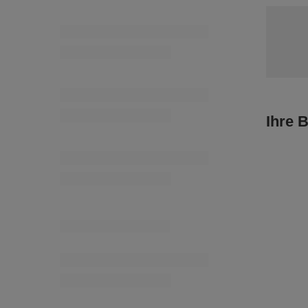
WPK - 80 
Viscosef
16,53 €
/
PPX – 5 mm (100 m) Geflochtene
Flachkordel
4,03 €
/
Stück
Ihre 