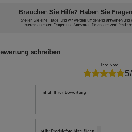
(10 m)
PP – 110c (25 m)
BT - 90c (10 m)
WP - 50 (2
ransen
Dekorationsquasten
Baumwollfransen
Dekoratio
16,81 €
18,83 €
16,06 €
Packung
/
Packung
/
Packung
/
Brauchen Sie Hilfe? Haben Sie Frage
Stellen Sie eine Frage, und wir werden umgehend antworten und 
interessantesten Fragen und Antworten für andere veröffentlich
Bewertung schreiben
Ihre Note:
5