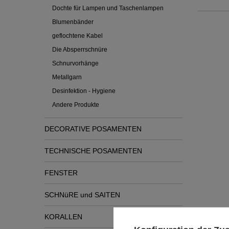
Dochte für Lampen und Taschenlampen
Blumenbänder
geflochtene Kabel
Die Absperrschnüre
Schnurvorhänge
Metallgarn
Desinfektion - Hygiene
Andere Produkte
DECORATIVE POSAMENTEN
TECHNISCHE POSAMENTEN
FENSTER
SCHNüRE und SAITEN
Siehe
KORALLEN