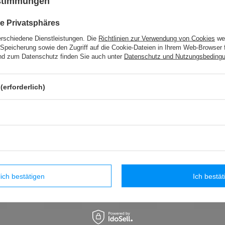
ustimmungen
PA - 40 (10 m) Band mit Pompons
e Privatsphäres
erschiedene Dienstleistungen. Die
Richtlinien zur Verwendung von Cookies
wer
Speicherung sowie den Zugriff auf die Cookie-Dateien in Ihrem Web-Browser 
PP – 110c (25 m) Dekorationsquasten
d zum Datenschutz finden Sie auch unter
Datenschutz und Nutzungsbeding
WS - 3,2 (25 m) Zierschnur
(erforderlich)
HM - 01 (8x100 m) Schnur
che Produkte
lich bestätigen
Ich bestät