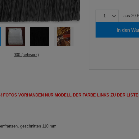
aus
20
P
In den Wa
900 (schwarz)
!
FOTOS
VORHANDEN
NUR
MODELL
DER FARBE LINKS ZU DER LIST
)
lenfransen, geschnitten 110 mm