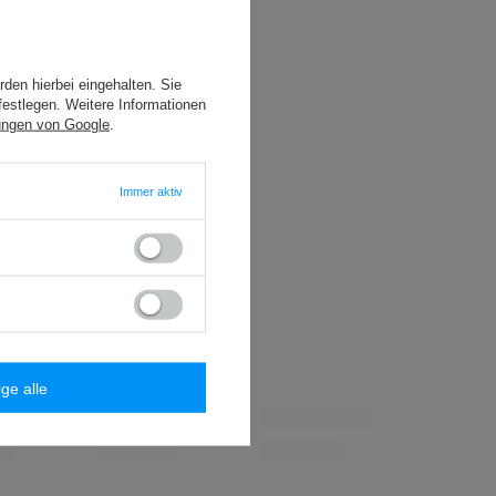
8,84 €
/
Packung
den hierbei eingehalten. Sie
festlegen. Weitere Informationen
16,81 €
/
Packung
ungen von Google
.
3,89 €
Immer aktiv
/
Packung
13,69 €
/
Packung
ige alle