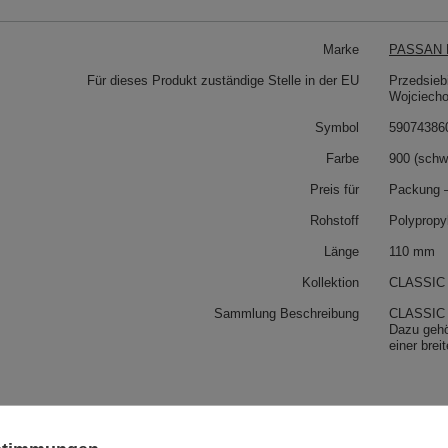
Marke
PASSAN P
Für dieses Produkt zuständige Stelle in der EU
Przedsieb
Wojciech
Symbol
59074386
Farbe
900 (schw
Preis für
Packung 
Rohstoff
Polypropy
Länge
110 mm
Kollektion
CLASSIC
Sammlung Beschreibung
CLASSIC L
Dazu gehö
einer brei
 auch