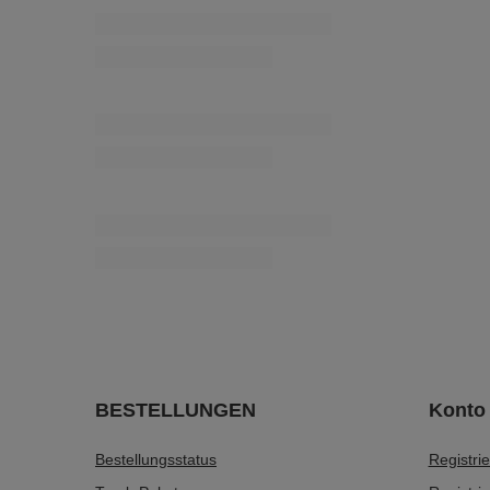
PEP – 5 mm (100 m) flache, matte
SchnurSchnur
4,61 €
/
Stück
CTW-8 (20 m) Geflochtene Baumwollkordel
6,15 €
/
Packung