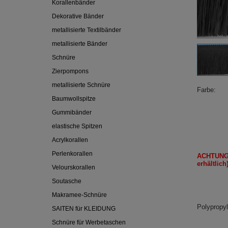
Korallenbänder
Dekorative Bänder
metallisierte Textilbänder
metallisierte Bänder
Schnüre
Zierpompons
metallisierte Schnüre
Farbe
Baumwollspitze
Gummibänder
elastische Spitzen
Acrylkorallen
Perlenkorallen
ACHTUNG
erhältlich
Velourskorallen
Soutasche
Makramee-Schnüre
Polypropy
SAITEN für KLEIDUNG
Schnüre für Werbetaschen