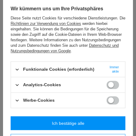
Siehe auch
Wir kümmern uns um Ihre Privatsphäres
WP – 300/ELASTIC (10 m) elastisch Fransen
Diese Seite nutzt Cookies für verschiedene Dienstleistungen. Die
73,04 €
Richtlinien zur Verwendung von Cookies
werden hierbei
/
Packung
eingehalten. Sie können die Bedingungen für die Speicherung
sowie den Zugriff auf die Cookie-Dateien in Ihrem Web-Browser
Perlen BASE 6 mm - Perlen
festlegen. Weitere Informationen zu den Nutzungsbedingungen
12,48 €
und zum Datenschutz finden Sie auch unter
Datenschutz und
/
Packung
Nutzungsbedingungen von Google
.
PA - 18 (25 m) Band mit Pompons
18,65 €
/
Packung
Immer
Funktionale Cookies (erforderlich)
aktiv
F-01 (25m) - Baumwolle-Polyester-Spitze
Analytics-Cookies
8,07 €
/
Packung
Werbe-Cookies
Ähnliche Produkte
Ich bestätige alle