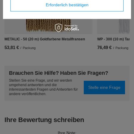
Erforderlich bestätigen
METALIC - 50 (20 m) Goldfarbene Metallfransen
WP - 300 (10 m) Tanz
53,81 €
76,49 €
/
Packung
/
Packung
Brauchen Sie Hilfe? Haben Sie Fragen?
Stellen Sie eine Frage, und wir werden
umgehend antworten und die
Stelle eine Frage
interessantesten Fragen und Antworten für
andere veröffentlichen.
Ihre Bewertung schreiben
Ihre Note: