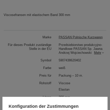
Viscosefransen mit elastischem Band 300 mm
Marke
PASSAN Polnische Kurzwaren
Für dieses Produkt zuständige
Przedsiebiorstwo produkcyjno-
Stelle in der EU
Handlowe PASSAN Sp. Jawna
Andrzej Wojciechowski
Mehr
Symbol
5907438620402
Farbe
weiß
Preis für
Packung – 10 m.
Rohstoff
Viscose
Elastan
Länge
300 mm
Konfiguration der Zustimmungen