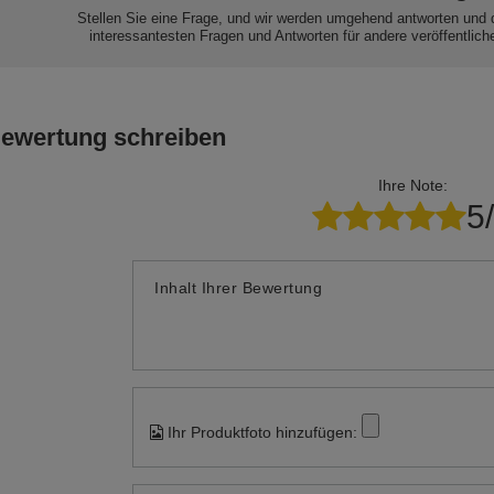
(25 m)
WP - 30 (20 m)
AC - 40c (25 m)
AC - 40c (
onsquasten
Dekorationsquasten
Acrylfransen
Acrylfrans
10,31 €
8,07 €
6,53 €
ackung
/
Packung
/
Packung
/
Pa
Brauchen Sie Hilfe? Haben Sie Frage
Stellen Sie eine Frage, und wir werden umgehend antworten und 
interessantesten Fragen und Antworten für andere veröffentlich
Bewertung schreiben
Ihre Note:
5
Inhalt Ihrer Bewertung