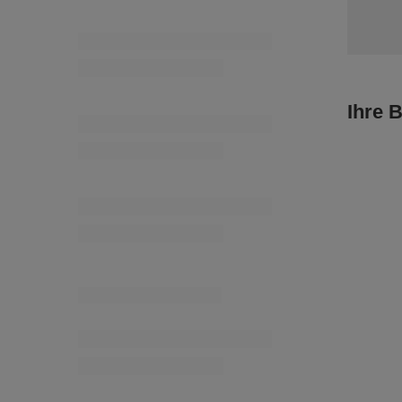
PP – 40c 
Dekorati
6,63 €
/
P
PPX – 5 mm (100 m) Geflochtene
Flachkordel
4,03 €
/
Stück
Ihre 