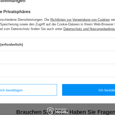
ustimmungen
e Privatsphäres
PA - 40 (10 m) Band mit Pompons
erschiedene Dienstleistungen. Die
Richtlinien zur Verwendung von Cookies
wer
Speicherung sowie den Zugriff auf die Cookie-Dateien in Ihrem Web-Browser 
d zum Datenschutz finden Sie auch unter
Datenschutz und Nutzungsbeding
TWB – 9/F (50 m) metallisiertes Band
(erforderlich)
TWB - 9 (50 m) Band aus Samt
che Produkte
lich bestätigen
Ich bestät