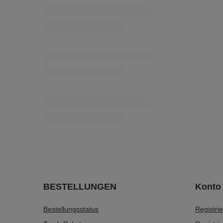
TEG - 28/18/30K (25 m) Strickgummiband
6,73 €
/
Packung
PEP-4/OMBRE (280 m) – Flache, matte
Kordel
14,80 €
/
Stück