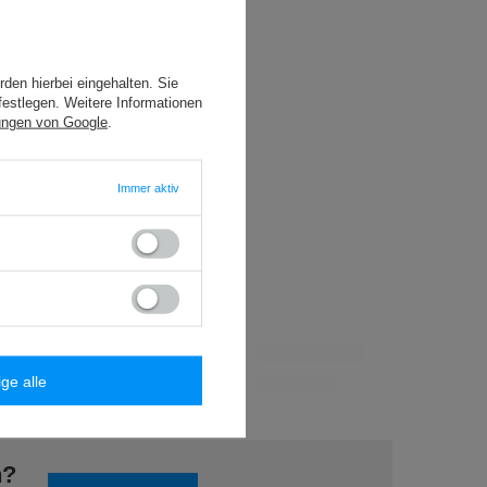
8,84 €
/
Packung
den hierbei eingehalten. Sie
festlegen. Weitere Informationen
ungen von Google
.
20,76 €
/
Packung
Immer aktiv
13,65 €
/
Packung
ige alle