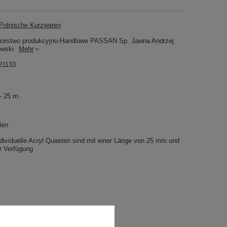
olnische Kurzwaren
iorstwo produkcyjno-Handlowe PASSAN Sp. Jawna Andrzej
owski
Mehr
21133
– 25 m.
len
dividuelle Acryl Quasten sind mit einer Länge von 25 mm und
 Verfügung
8,07 €
/
Packung