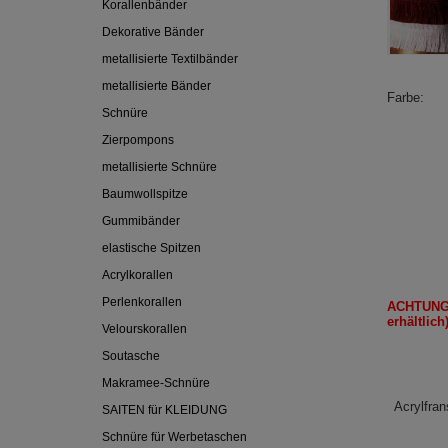
Korallenbänder
Dekorative Bänder
metallisierte Textilbänder
metallisierte Bänder
Farbe
Schnüre
Zierpompons
metallisierte Schnüre
Baumwollspitze
Gummibänder
elastische Spitzen
Acrylkorallen
Perlenkorallen
ACHTUNG
erhältlich
Velourskorallen
Soutasche
Makramee-Schnüre
Acrylfran
SAITEN für KLEIDUNG
Schnüre für Werbetaschen