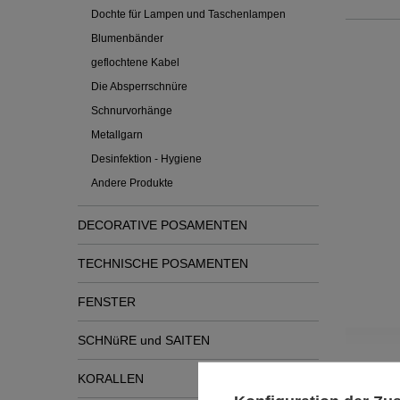
Dochte für Lampen und Taschenlampen
Blumenbänder
geflochtene Kabel
Die Absperrschnüre
Schnurvorhänge
Metallgarn
Desinfektion - Hygiene
Andere Produkte
DECORATIVE POSAMENTEN
TECHNISCHE POSAMENTEN
FENSTER
Siehe
SCHNüRE und SAITEN
KORALLEN