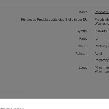
Marke
PASSAN P
Für dieses Produkt zuständige Stelle in der EU
Przedsieb
Wojciech
Symbol
59074386
Farbe
rot
Preis für
Packung 
Rohstoff
Acryl
Polypropy
Länge
40 mm; in
70 mm zur
 auch
AC - 40c (25 m) Acrylfransen