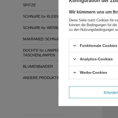
Konfiguration der Z
SPITZE
Wir kümmern uns um Ihr
SCHNüRE für KLEIDUNG
Diese Seite nutzt Cookies für v
können die Bedingungen für die 
SCHNüRE für WERBATASCHEN
zu den Nutzungsbedingungen un
MAKRAMEE-SCHNüRE
Funktionale Cookies 
DOCHTE für LAMPEN und
TASCHENLAMPEN
Analytics-Cookies
BLUMENBäNDER
Ähnli
Werbe-Cookies
ANDERE PRODUKTE
NEUE PRODUKTE
Erforder