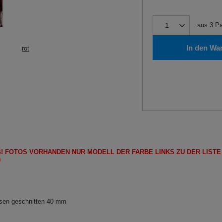
aus
3
Pa
In den Wa
rot
!
FOTOS
VORHANDEN
NUR
MODELL
DER FARBE LINKS ZU DER LIST
)
sen geschnitten 40 mm