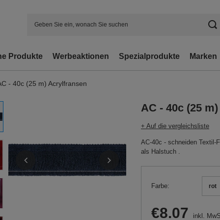
e Produkte
Werbeaktionen
Spezialprodukte
Marken
AC - 40c (25 m) Acrylfransen
AC - 40c (25 m)
+ Auf die vergleichsliste
AC-40c - schneiden Textil-F
als Halstuch .
Farbe
rot
€8.07
inkl. MwS