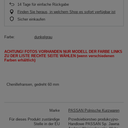
14
Tage für einfache Rückgabe
Finden Sie heraus, in welchem Shop es sofort verfügbar ist
Sicher einkaufen
Farbe
dunkelgrau
ACHTUNG!
FOTOS
VORHANDEN
NUR
MODELL
DER FARBE LINKS
ZU DER LISTE
RECHTE SEITE
WÄHLEN
(wenn
verschiedenen
Farben erhältlich
)
Chenillefransen, gedreht 60 mm
Marke
PASSAN Polnische Kurzwaren
Für dieses Produkt zuständige
Przedsiebiorstwo produkcyjno-
Stelle in der EU
Handlowe PASSAN Sp. Jawna