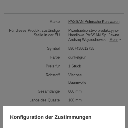
Marke
PASSAN Polnische Kurzwaren
Für dieses Produkt zuständige
Przedsiebiorstwo produkcyjno-
Stelle in der EU
Handlowe PASSAN Sp. Jawna
Andrzej Wojciechowski
Mehr
Symbol
5907438612735
Farbe
dunkelgrün
Preis für
1 Stück
Rohstoff
Viscose
Baumwolle
Gesamtlänge
800 mm
Länge des Quaste
160 mm
Siehe auch
Konfiguration der Zustimmungen