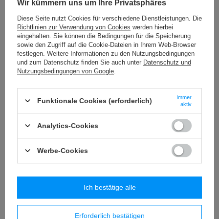
Wir kümmern uns um Ihre Privatsphäres
METALIC - 100 (10 m) Metallsierte Fransen
45,74 €
/
Packung
Diese Seite nutzt Cookies für verschiedene Dienstleistungen. Die
Richtlinien zur Verwendung von Cookies
werden hierbei
eingehalten. Sie können die Bedingungen für die Speicherung
TRB – 36 (25 m) metallisiertes Band
sowie den Zugriff auf die Cookie-Dateien in Ihrem Web-Browser
12,50 €
/
Packung
festlegen. Weitere Informationen zu den Nutzungsbedingungen
und zum Datenschutz finden Sie auch unter
Datenschutz und
Nutzungsbedingungen von Google
.
PE - 01/2 (1 St.) klassische Quaste
3,79 €
/
Stück
Immer
Funktionale Cookies (erforderlich)
aktiv
PE - 04 (1 St.) klassische Quaste
2,58 €
/
Stück
Analytics-Cookies
Werbe-Cookies
Ähnliche Produkte
Ich bestätige alle
Erforderlich bestätigen