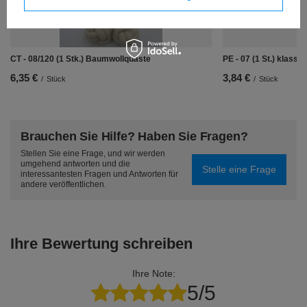
CT - 08/120 (1 Stk.) Baumwollquaste
PE - 07 (1 St.) klass
6,35 €
3,84 €
/
Stück
/
Stück
Brauchen Sie Hilfe? Haben Sie Fragen?
Stellen Sie eine Frage, und wir werden
umgehend antworten und die
Stelle eine Frage
interessantesten Fragen und Antworten für
andere veröffentlichen.
Ihre Bewertung schreiben
Ihre Note:
5/5