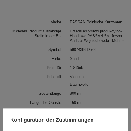
Marke
PASSAN Polnische Kurzwaren
Für dieses Produkt zuständige
Przedsiebiorstwo produkcyjno-
Stelle in der EU
Handlowe PASSAN Sp. Jawna
Andrzej Wojciechowski
Mehr
Symbol
5907438612766
Farbe
Sand
Preis für
1 Stück
Rohstoff
Viscose
Baumwolle
Gesamtlänge
800 mm
Länge des Quaste
160 mm
Siehe auch
Konfiguration der Zustimmungen