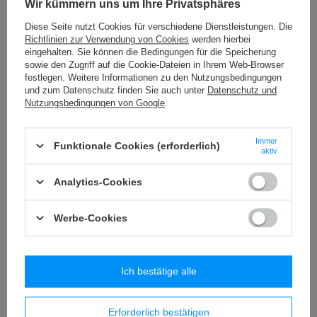
Wir kümmern uns um Ihre Privatsphäres
PA - 40 (10 m) Band mit Pompons
8,84 €
/
Packung
Diese Seite nutzt Cookies für verschiedene Dienstleistungen. Die
Richtlinien zur Verwendung von Cookies
werden hierbei
eingehalten. Sie können die Bedingungen für die Speicherung
METALIC - 70 (10 m) metallisierte Fransen
sowie den Zugriff auf die Cookie-Dateien in Ihrem Web-Browser
32,67 €
/
Packung
festlegen. Weitere Informationen zu den Nutzungsbedingungen
und zum Datenschutz finden Sie auch unter
Datenschutz und
Nutzungsbedingungen von Google
.
BPK - 019 (10 m) Band mit Troddeln
32,29 €
/
Packung
Immer
Funktionale Cookies (erforderlich)
aktiv
TWB - 9 (50 m) Band aus Samt
13,65 €
/
Packung
Analytics-Cookies
Werbe-Cookies
Ähnliche Produkte
Ich bestätige alle
Erforderlich bestätigen