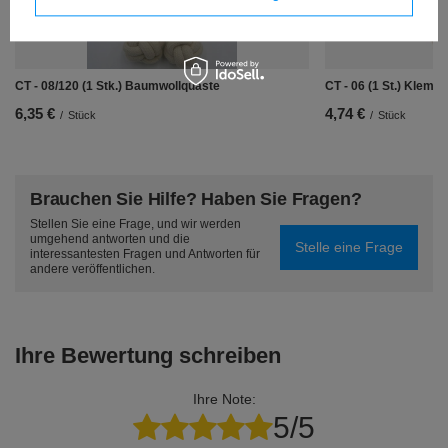
CT - 08/120 (1 Stk.) Baumwollquaste
CT - 06 (1 St.) Klem
6,35 €
4,74 €
/
Stück
/
Stück
Brauchen Sie Hilfe? Haben Sie Fragen?
Stellen Sie eine Frage, und wir werden
umgehend antworten und die
Stelle eine Frage
interessantesten Fragen und Antworten für
andere veröffentlichen.
Ihre Bewertung schreiben
Ihre Note:
5/5