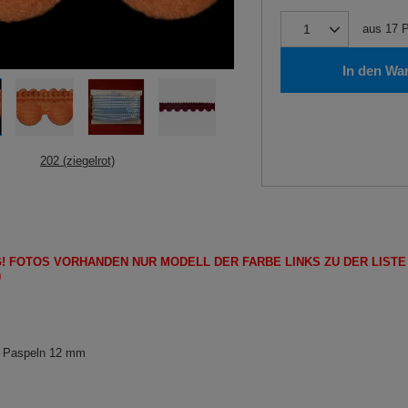
aus
17
P
In den Wa
202 (ziegelrot)
!
FOTOS
VORHANDEN
NUR
MODELL
DER FARBE LINKS ZU DER LIST
)
 Paspeln 12 mm