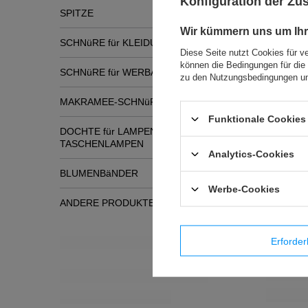
Konfiguration der Z
SPITZE
Wir kümmern uns um Ihr
SCHNüRE für KLEIDUNG
Diese Seite nutzt Cookies für v
können die Bedingungen für die 
SCHNüRE für WERBATASCHEN
zu den Nutzungsbedingungen un
MAKRAMEE-SCHNüRE
Funktionale Cookies 
DOCHTE für LAMPEN und
TASCHENLAMPEN
Analytics-Cookies
BLUMENBäNDER
Werbe-Cookies
ANDERE PRODUKTE
Erforder