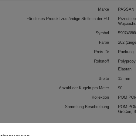
Marke
PASSAN P
Für dieses Produkt zuständige Stelle in der EU
Przedsieb
Wojciech
Symbol
59074386
Farbe
202 (ziege
Preis für
Packung 
Rohstoff
Polypropy
Elastan
Breite
13 mm
Anzahl der Kugeln pro Meter
90
Kollektion
POM POM
Sammlung Beschreibung
POM POM 
Größen, B