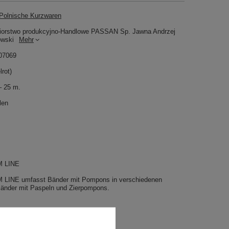
olnische Kurzwaren
iorstwo produkcyjno-Handlowe PASSAN Sp. Jawna Andrzej
owski
Mehr
07069
lrot)
– 25 m.
len
 LINE
LINE umfasst Bänder mit Pompons in verschiedenen
änder mit Paspeln und Zierpompons.