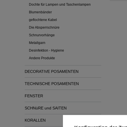
Dochte für Lampen und Taschenlampen
Blumenbänder
geflochtene Kabel
Die Absperrschnüre
Schnurvorhänge
Metallgarn
Desinfektion - Hygiene
Andere Produkte
DECORATIVE POSAMENTEN
TECHNISCHE POSAMENTEN
FENSTER
SCHNüRE und SAITEN
KORALLEN