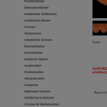
Korallenbänder
Dekorative Bänder
metallisierte Textilbänder
metallisierte Bänder
Schnüre
Zierpompons
metallisierte Schnüre
Farbe
Baumwollspitze
Gummibänder
elastische Spitzen
Acrylkorallen
ACHTUNG
Perlenkorallen
erhältlich
Velourskorallen
Soutasche
Makramee-Schnüre
Band mit
SAITEN für KLEIDUNG
Schnüre für Werbetaschen