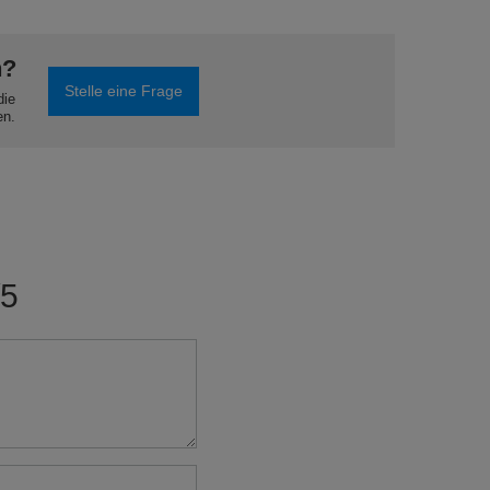
n?
Stelle eine Frage
die
en.
/5