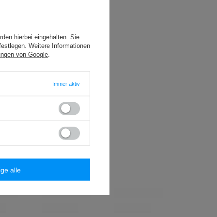
den hierbei eingehalten. Sie
festlegen. Weitere Informationen
ungen von Google
.
Immer aktiv
ige alle