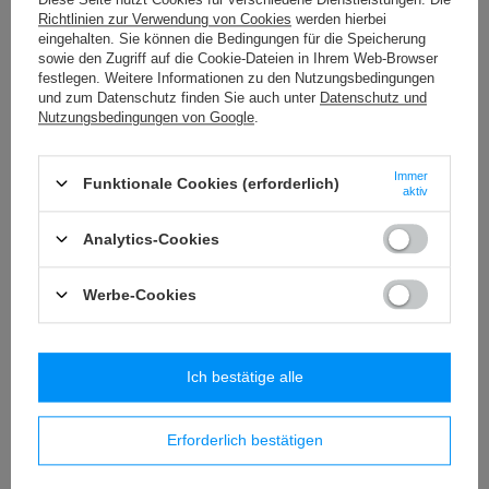
T - 10A (50 m) metallisiertes Band
Richtlinien zur Verwendung von Cookies
werden hierbei
5,77 €
/
Packung
eingehalten. Sie können die Bedingungen für die Speicherung
sowie den Zugriff auf die Cookie-Dateien in Ihrem Web-Browser
festlegen. Weitere Informationen zu den Nutzungsbedingungen
C - 136 (25 m) Spitze - 32 mm
und zum Datenschutz finden Sie auch unter
Datenschutz und
15,29 €
/
Packung
Nutzungsbedingungen von Google
.
WP - 80 (20 m) Dekorationsquasten
Immer
35,74 €
Funktionale Cookies (erforderlich)
/
Packung
aktiv
Analytics-Cookies
Ähnliche Produkte
Werbe-Cookies
Ich bestätige alle
Erforderlich bestätigen