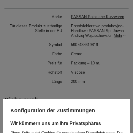
Marke
PASSAN Polnische Kurzwaren
Für dieses Produkt zuständige
Przedsiebiorstwo produkcyjno-
Stelle in der EU
Handlowe PASSAN Sp. Jawna
Andrzej Wojciechowski
Mehr
Symbol
5907438619819
Farbe
Creme
Preis für
Packung – 10 m.
Rohstoff
Viscose
Länge
200 mm
Siehe auch
Konfiguration der Zustimmungen
NL - 150c (10 m) Tanzfransen
46,90 €
/
Packung
Wir kümmern uns um Ihre Privatsphäres
Diese Seite nutzt Cookies für verschiedene Dienstleistungen. Die