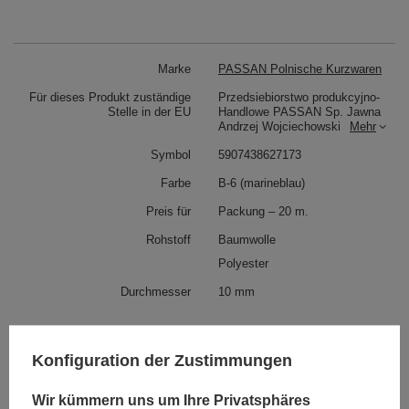
Marke
PASSAN Polnische Kurzwaren
Für dieses Produkt zuständige
Przedsiebiorstwo produkcyjno-
Stelle in der EU
Handlowe PASSAN Sp. Jawna
Andrzej Wojciechowski
Mehr
Symbol
5907438627173
Farbe
B-6 (marineblau)
Preis für
Packung – 20 m.
Rohstoff
Baumwolle
Polyester
Durchmesser
10 mm
Siehe auch
Konfiguration der Zustimmungen
BS - 10/TASMA (20 m) Baumwollschnur
Wir kümmern uns um Ihre Privatsphäres