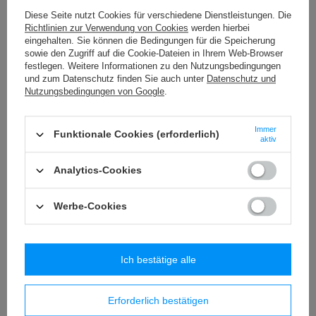
19,22 €
/
Packung
Diese Seite nutzt Cookies für verschiedene Dienstleistungen. Die
Richtlinien zur Verwendung von Cookies
werden hierbei
PA - 40 (10 m) Band mit Pompons
eingehalten. Sie können die Bedingungen für die Speicherung
8,84 €
/
Packung
sowie den Zugriff auf die Cookie-Dateien in Ihrem Web-Browser
festlegen. Weitere Informationen zu den Nutzungsbedingungen
und zum Datenschutz finden Sie auch unter
Datenschutz und
BT - 30c (20 m) Baumwollfransen
Nutzungsbedingungen von Google
.
24,98 €
/
Packung
Immer
Funktionale Cookies (erforderlich)
WS - 8/TASMA (20 m) Polsterschnur
aktiv
18,07 €
/
Packung
Analytics-Cookies
Werbe-Cookies
Ähnliche Produkte
Ich bestätige alle
Erforderlich bestätigen