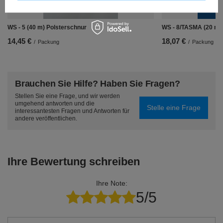
WS - 5 (40 m) Polsterschnur
WS - 8/TASMA (20 m)
14,45 €
18,07 €
/
Packung
/
Packung
Brauchen Sie Hilfe? Haben Sie Fragen?
Stellen Sie eine Frage, und wir werden
umgehend antworten und die
Stelle eine Frage
interessantesten Fragen und Antworten für
andere veröffentlichen.
Ihre Bewertung schreiben
Ihre Note:
5/5