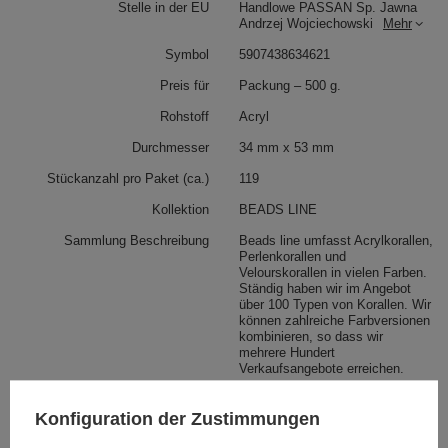
Stelle in der EU
Handlowe PASSAN Sp. Jawna
Andrzej Wojciechowski
Mehr
Symbol
5907438634621
Preis für
Packung – 500 g.
Rohstoff
Acryl
Durchmesser
34 mm x 53 mm
Stückanzahl pro Paket (ca.)
119
Kollektion
BEADS LINE
Sammlung Beschreibung
Beads line umfasst Acrylkorallen,
Perlenkorallen und
Velourskorallen in vielen Farben.
Ständig haben wir im Angebot
über 100 Typen von Korallen. Wir
können zahlreiche Farbversionen
kombinieren, so dass wir
mehrere Hundert
Verkaufsangebote erreichen.
Konfiguration der Zustimmungen
Siehe auch