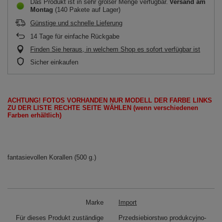
Das Produkt ist in sehr großer Menge verfügbar
Versand
am
Montag
(140 Pakete auf Lager)
Günstige und schnelle Lieferung
14
Tage für einfache Rückgabe
Finden Sie heraus, in welchem Shop es sofort verfügbar ist
Sicher einkaufen
ACHTUNG!
FOTOS
VORHANDEN
NUR
MODELL
DER FARBE LINKS
ZU DER LISTE
RECHTE SEITE
WÄHLEN
(wenn
verschiedenen
Farben erhältlich
)
fantasievollen Korallen (500 g.)
Marke
Import
Für dieses Produkt zuständige
Przedsiebiorstwo produkcyjno-