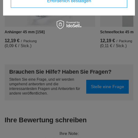
Erforderlich bestätigen
Anhänger 45 mm [158]
Schneeflocke 45 mm 
12,19 €
12,19 €
/
Packung
/
Packung
(0,09 € / Stck.)
(0,11 € / Stck.)
Brauchen Sie Hilfe? Haben Sie Fragen?
Stellen Sie eine Frage, und wir werden
umgehend antworten und die
Stelle eine Frage
interessantesten Fragen und Antworten für
andere veröffentlichen.
Ihre Bewertung schreiben
Ihre Note: