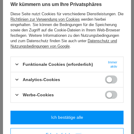
Wir kümmern uns um Ihre Privatsphäres
Anhänger 27 - 74 mm [230]
Diese Seite nutzt Cookies für verschiedene Dienstleistungen. Die
12,19 €
/
Packung
Richtlinien zur Verwendung von Cookies
werden hierbei
(0,34 € / Stck.)
eingehalten. Sie können die Bedingungen für die Speicherung
geschliffen Kugel 96 - 14 mm [25]
sowie den Zugriff auf die Cookie-Dateien in Ihrem Web-Browser
festlegen. Weitere Informationen zu den Nutzungsbedingungen
11,28 €
/
Packung
und zum Datenschutz finden Sie auch unter
Datenschutz und
(0,04 € / Stck.)
Nutzungsbedingungen von Google
.
Anhänger 45 mm [158]
12,19 €
/
Packung
(0,09 € / Stck.)
Immer
Funktionale Cookies (erforderlich)
aktiv
geschliffen Kugel 96 - 12 mm [24]
11,28 €
/
Packung
Analytics-Cookies
(0,02 € / Stck.)
Werbe-Cookies
Ähnliche Produkte
Ich bestätige alle