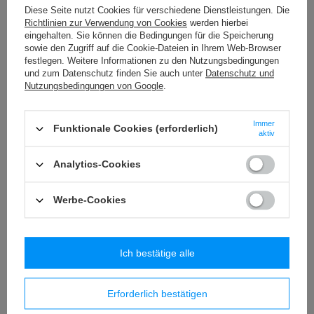
Diese Seite nutzt Cookies für verschiedene Dienstleistungen. Die
Richtlinien zur Verwendung von Cookies
werden hierbei
KYL - 01 (10 Stück) Metalltroddel
eingehalten. Sie können die Bedingungen für die Speicherung
6,42 €
/
Packung
sowie den Zugriff auf die Cookie-Dateien in Ihrem Web-Browser
festlegen. Weitere Informationen zu den Nutzungsbedingungen
und zum Datenschutz finden Sie auch unter
Datenschutz und
PA - 40 (10 m) Band mit Pompons
Nutzungsbedingungen von Google
.
8,84 €
/
Packung
WS - 3,2 (25 m) Zierschnur
Immer
Funktionale Cookies (erforderlich)
aktiv
3,89 €
/
Packung
Analytics-Cookies
Ähnliche Produkte
Werbe-Cookies
Ich bestätige alle
Erforderlich bestätigen