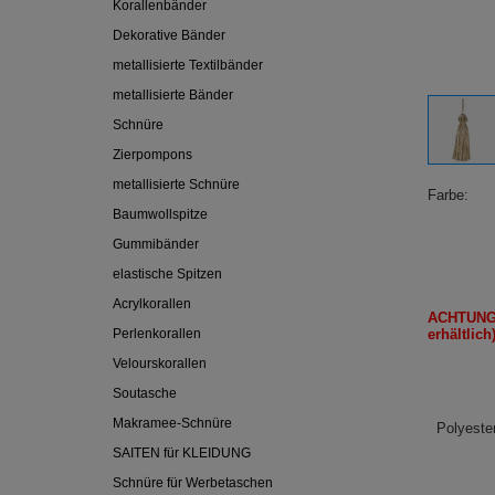
Korallenbänder
Dekorative Bänder
metallisierte Textilbänder
metallisierte Bänder
Schnüre
Zierpompons
metallisierte Schnüre
Farbe
Baumwollspitze
Gummibänder
elastische Spitzen
Acrylkorallen
ACHTUNG
Perlenkorallen
erhältlich
Velourskorallen
Soutasche
Makramee-Schnüre
Polyester
SAITEN für KLEIDUNG
Schnüre für Werbetaschen