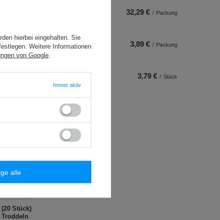
32,29 €
/
Packung
den hierbei eingehalten. Sie
3,89 €
/
Packung
festlegen. Weitere Informationen
ungen von Google
.
3,79 €
/
Stück
Immer aktiv
ige alle
 (20 Stück)
 Troddeln