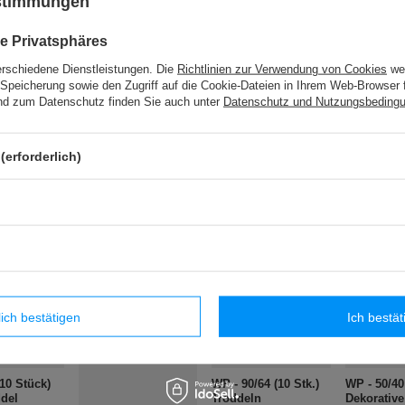
ustimmungen
BPK - 019 (10 m) Band mit Troddeln
e Privatsphäres
erschiedene Dienstleistungen. Die
Richtlinien zur Verwendung von Cookies
wer
WS - 3,2 (25 m) Zierschnur
Speicherung sowie den Zugriff auf die Cookie-Dateien in Ihrem Web-Browser 
d zum Datenschutz finden Sie auch unter
Datenschutz und Nutzungsbeding
PE - 01/2 (1 St.) klassische Quaste
(erforderlich)
che Produkte
lich bestätigen
Ich bestät
(10 Stück)
WP - 90/64 (10 Stk.)
WP - 50/40
ddel
Troddeln
Dekorative