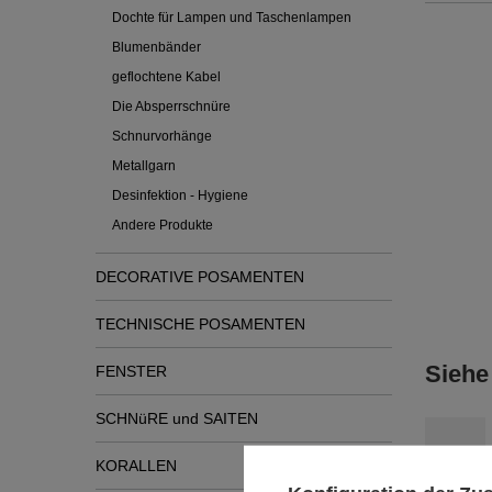
Dochte für Lampen und Taschenlampen
Blumenbänder
geflochtene Kabel
Die Absperrschnüre
Schnurvorhänge
Metallgarn
Desinfektion - Hygiene
Andere Produkte
DECORATIVE POSAMENTEN
TECHNISCHE POSAMENTEN
Siehe
FENSTER
SCHNüRE und SAITEN
KORALLEN