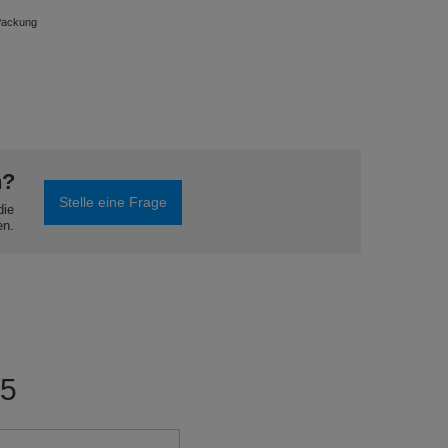
Packung
n?
Stelle eine Frage
die
en.
/5