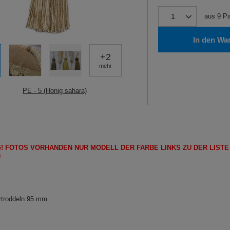
aus
9
Pa
In den Wa
+
2
mehr
PE - 5 (Honig sahara)
!
FOTOS
VORHANDEN
NUR
MODELL
DER FARBE LINKS ZU DER LIST
)
troddeln 95 mm