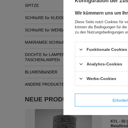
Konfiguration der Z
SPITZE
Wir kümmern uns um Ihr
SCHNüRE für KLEIDUNG
Diese Seite nutzt Cookies für v
können die Bedingungen für die 
SCHNüRE für WERBATASCHEN
zu den Nutzungsbedingungen un
MAKRAMEE-SCHNüRE
Funktionale Cookies 
DOCHTE für LAMPEN und
TASCHENLAMPEN
Analytics-Cookies
Ähnli
BLUMENBäNDER
Werbe-Cookies
ANDERE PRODUKTE
NEUE PRODUKTE
Erforder
KYL - 02 
Metalltro