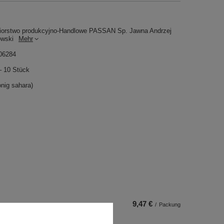
iorstwo produkcyjno-Handlowe PASSAN Sp. Jawna Andrzej
owski
Mehr
06284
 10 Stück
onig sahara)
9,47 €
/
Packung