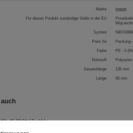
Marke
Import
Für dieses Produkt zuständige Stelle in der EU
Przedsieb
Wojciech
Symbol
59074386
Preis für
Packung –
Farbe
PE - 5 (H
Rohstoff
Polyester
Gesamtlänge
135 mm
Länge
95 mm
 auch
KY - 06 (10 Stk.) Troddeln