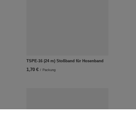
TSPE-16 (24 m) Stoßband für Hosenband
1,70 €
/
Packung