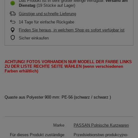
Das Produkt ist in sehr großer Menge verfügbar
Versand
am
Dienstag
(19 Stücke auf Lager)
Günstige und schnelle Lieferung
14
Tage für einfache Rückgabe
Finden Sie heraus, in welchem Shop es sofort verfügbar ist
Sicher einkaufen
ACHTUNG!
FOTOS
VORHANDEN
NUR
MODELL
DER FARBE LINKS
ZU DER LISTE
RECHTE SEITE
WÄHLEN
(wenn
verschiedenen
Farben erhältlich
)
Quaste aus Polyester 900 mm: PE-56 (schwarz / schwarz )
Marke
PASSAN Polnische Kurzwaren
Für dieses Produkt zuständige
Przedsiebiorstwo produkcyjno-