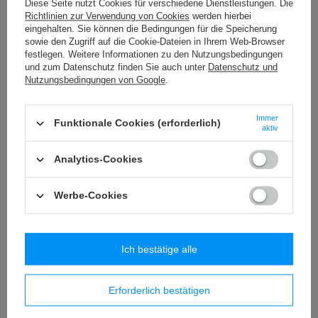
Diese Seite nutzt Cookies für verschiedene Dienstleistungen. Die
MX - 3 (50 m) Soutasche
Richtlinien zur Verwendung von Cookies
werden hierbei
8,07 €
eingehalten. Sie können die Bedingungen für die Speicherung
/
Packung
sowie den Zugriff auf die Cookie-Dateien in Ihrem Web-Browser
festlegen. Weitere Informationen zu den Nutzungsbedingungen
WS - 5/TASMA (20 m) Polsterschnur
und zum Datenschutz finden Sie auch unter
Datenschutz und
11,54 €
/
Packung
Nutzungsbedingungen von Google
.
CT - 06 (1 St.) Klemme aus Baumwolle
Immer
Funktionale Cookies (erforderlich)
4,74 €
/
Stück
aktiv
Analytics-Cookies
Ähnliche Produkte
Werbe-Cookies
Ich bestätige alle
Erforderlich bestätigen