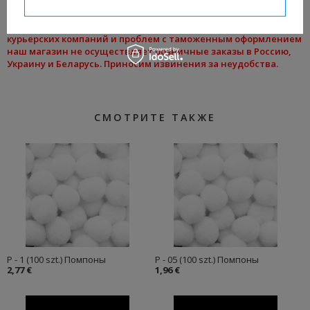
I confirm necessary
разные цвета)
Из-за высокой стоимости доставки товаров с помощью
курьерских компаний и проблем с таможенным оформлением
наш магазин не осуществляет розничные заказы в Россию,
Украину и Беларусь. Приносим извинения за неудобства.
СМОТРИТЕ ТАКЖЕ
P - 1 (100 szt.) Помпоны
P - 05 (100 szt.) Помпоны
2,77 €
1,96 €