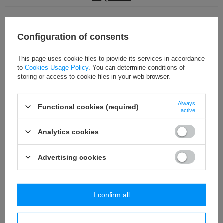
ЭТОТ ТОВАР НЕДОСТУПЕН В НАШИХ МАГАЗИНАХ
Configuration of consents
Вы можете купить этот продукт, не оформляя заказ в Интернете, а
в одном из наших магазинов в Вашем городе. Проверьте сейчас,
в каких пунктах доступен продукт.
This page uses cookie files to provide its services in accordance
to
Cookies Usage Policy
. You can determine conditions of
Поверить наличие
storing or access to cookie files in your web browser.
Always
Декоративный помпон 20 mm
Functional cookies (required)
active
Цвет
:
606 (оливка)
Analytics cookies
Цена за
:
упаковка – 100 штук
Сырьё
:
полипропилен
Advertising cookies
Диаметр
:
20 мм
I confirm all
ВНИМАНИЕ
! ФОТО ОСТАЛИСЬ присутствуют только МОДЕЛЬ
цвета к
выбрать из списка
с правой стороны (ЕСЛИ доступны