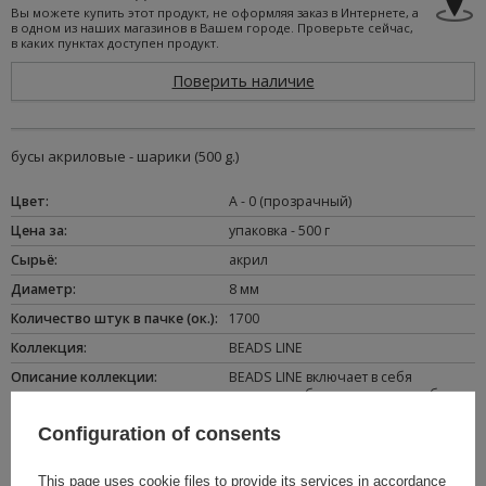
Вы можете купить этот продукт, не оформляя заказ в Интернете, а
в одном из наших магазинов в Вашем городе. Проверьте сейчас,
в каких пунктах доступен продукт.
Поверить наличие
бусы акриловые - шарики (500 g.)
Цвет
:
A - 0 (прозрачный)
Цена за
:
упаковка - 500 г
Сырьё
:
акрил
Диаметр
:
8 мм
Количество штук в пачке (ок.)
:
1700
Коллекция
:
BEADS LINE
Oписание коллекции
:
BEADS LINE включает в себя
акриловые бусы , жемчужные бусы
а также велюровые бусы во многих
цветах. В постоянной продаже
Configuration of consents
доступно свыше ста моделей бус ,
что при сочитании разных
цветовых версий дают несколько
This page uses cookie files to provide its services in accordance