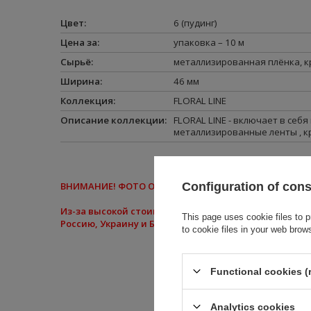
Цвет
:
6 (пудинг)
Цена за
:
упаковка – 10 м
Сырьё
:
металлизированная плёнка
,
к
Ширина
:
46 мм
Коллекция
:
FLORAL LINE
Oписание коллекции
:
FLORAL LINE - включает в себ
металлизированные ленты , к
Configuration of con
ВНИМАНИЕ
! ФОТО ОСТАЛИСЬ присутствуют только 
Из-за высокой стоимости доставки товаров с помо
This page uses cookie files to p
Россию, Украину и Беларусь. Приносим извинения за
to cookie files in your web brow
Functional cookies (
Analytics cookies