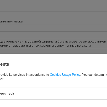
римплен
,
леска
я цветочные ленты , разной ширины и богатым цветовым ассортимент
римпленовые ленты а также ленты выполненные из джута
sents
МОДЕЛЬ цвета к
выбрать из списка
с правой стороны (ЕСЛИ досту
щью курьерских компаний и проблем с таможенным оформлением
rovide its services in accordance to
Cookies Usage Policy
. You can determine
 неудобства.
ser.
required)
СМОТРИТЕ ТАКЖЕ