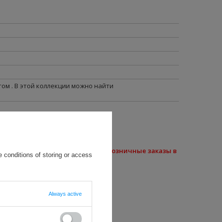
ом . В этой коллекции можно найти
пны разные цвета)
 наш магазин не осуществляет розничные заказы в
 conditions of storing or access
Always active