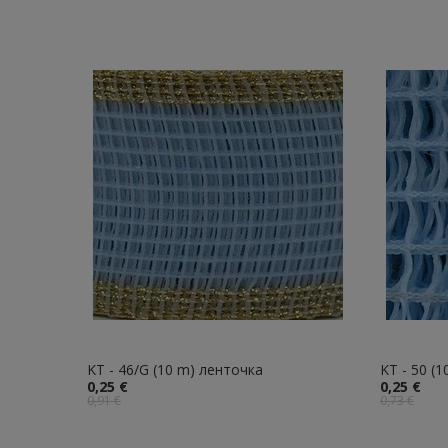
KT - 46/G (10 m) ленточка
KT - 50 (
0,25 €
0,25 €
0,91 €
0,73 €