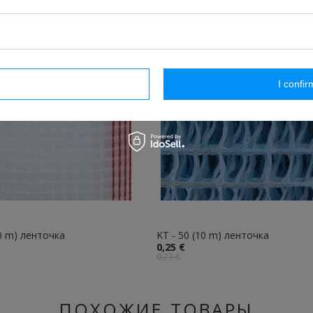
rm necessary
I confir
10 m) ленточка
KT - 50 (10 m) ленточка
0,25 €
0,73 €
ПОХОЖИЕ ТОВАРЫ