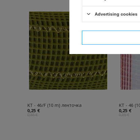
Advertising cookies
I confi
KT - 46/F (10 m) ленточка
KT - 46 (
0,25 €
0,25 €
0,85 €
0,85 €