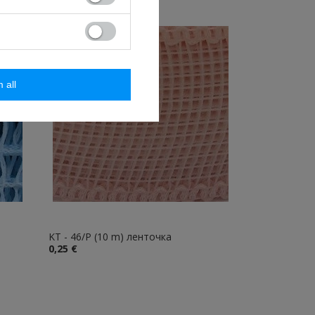
m all
KT - 46/P (10 m) ленточка
0,25 €