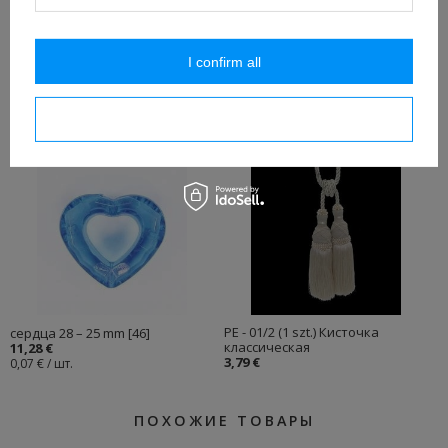
I confirm all
бабочки 35 - 42 mm [217]
алмазы 14 mm [7]
12,18 €
11,28 €
I confirm necessary
0,13 € / шт.
0,03 € / шт.
PE - 01/2 (1 szt.) Кисточка
сердца 28 – 25 mm [46]
классическая
11,28 €
3,79 €
0,07 € / шт.
ПОХОЖИЕ ТОВАРЫ