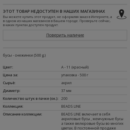
ЭТОТ ТОВАР НЕДОСТУПЕН В НАШИХ МАГАЗИНАХ
Вы можете купить этот продукт, не оформляя заказ в Интернете, а
в одном из наших магазинов в Вашем городе. Проверьте сейчас,
в каких пунктах доступен продукт.
Поверить наличие
бусы - снежинки (500 g.)
Цвет
:
A - 11 (красный)
Цена за
:
упаковка - 500 г
Сырьё
:
акрил
Диаметр
:
37 мм
Количество штук в пачке (ок.)
:
200
Коллекция
:
BEADS LINE
Oписание коллекции
:
BEADS LINE включает в себя
акриловые бусы , жемчужные бусы
а также велюровые бусы во многих
цветах. В постоянной продаже