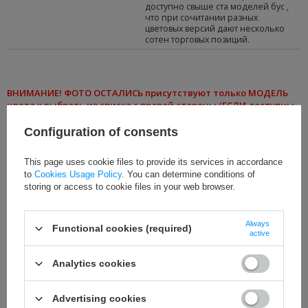
доступно свыше ста моделей бус ,
что при сочитании разных
цветовых версий дают несколько
сотен торговых позиций.
ВНИМАНИЕ
! ФОТО ОСТАЛИСЬ присутствуют только МОДЕЛЬ
цвета к
выбрать из списка
с правой стороны (ЕСЛИ доступны
разные цвета)
Configuration of consents
Из-за высокой стоимости доставки товаров с помощью
курьерских компаний и проблем с таможенным оформлением
This page uses cookie files to provide its services in accordance
наш магазин не осуществляет розничные заказы в Россию,
to
Cookies Usage Policy
. You can determine conditions of
Украину и Беларусь. Приносим извинения за неудобства.
storing or access to cookie files in your web browser.
Always
Functional cookies (required)
СМОТРИТЕ ТАКЖЕ
active
Analytics cookies
Advertising cookies