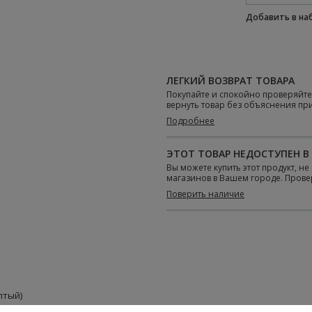
Добавить в н
ЛЕГКИЙ ВОЗВРАТ ТОВАРА
Покупайте и спокойно проверяйт
вернуть товар без объяснения пр
Подробнее
ЭТОТ ТОВАР НЕДОСТУПЕН В
Вы можете купить этот продукт, н
магазинов в Вашем городе. Проверь
Поверить наличие
лтый)