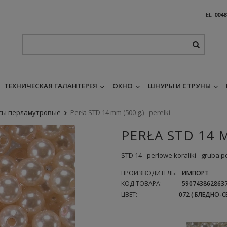
TEL
0048
ТЕХНИЧЕСКАЯ ГАЛАНТЕРЕЯ
ОКНО
ШНУРЫ И СТРУНЫ
сы перламутровые
Perła STD 14 mm (500 g.) - perełki
PERŁA STD 14 M
STD 14 - perłowe koraliki - gruba 
ПРОИЗВОДИТЕЛЬ:
ИМПОРТ
КОД ТОВАРА:
590743862863
ЦВЕТ:
072 ( БЛЕДНО-