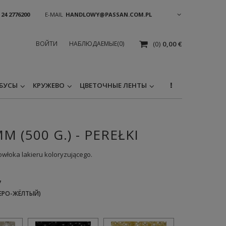
 24 2776200
E-MAIL
HANDLOWY@PASSAN.COM.PL
ВОЙТИ
НАБЛЮДАЕМЫЕ
(0)
(0)
0,00 €
БУСЫ
КРУЖЕВО
ЦВЕТОЧНЫЕ ЛЕНТЫ
M (500 G.) - PEREŁKI
powłoka lakieru koloryzującego.
7
СЕРО-ЖЁЛТЫЙ)