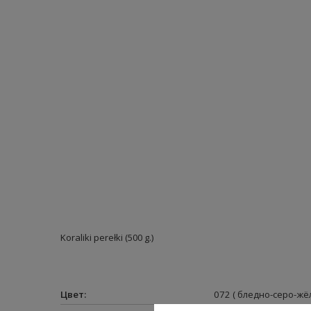
Koraliki perełki (500 g.)
Цвет
:
072 ( бледно-серо-жё