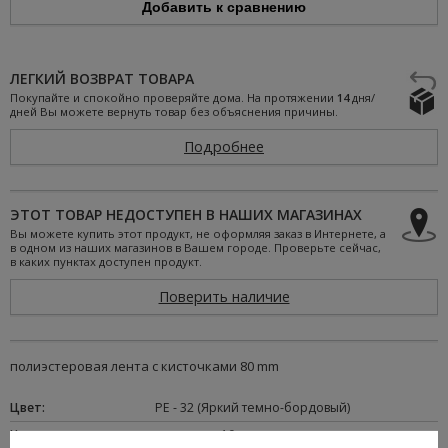
Добавить к сравнению
ЛЕГКИЙ ВОЗВРАТ ТОВАРА
Покупайте и спокойно проверяйте дома. На протяжении
14
дня/
дней Вы можете вернуть товар без объяснения причины.
Подробнее
ЭТОТ ТОВАР НЕДОСТУПЕН В НАШИХ МАГАЗИНАХ
Вы можете купить этот продукт, не оформляя заказ в Интернете, а
в одном из наших магазинов в Вашем городе. Проверьте сейчас,
в каких пунктах доступен продукт.
Поверить наличие
полиэстеровая лента с кисточками 80 mm
Цвет
:
PE - 32 (Яркий темно-бордовый)
Цена за
:
упаковка – 10 м