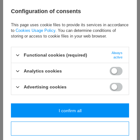
Ширина
:
14 мм
Configuration of consents
This page uses cookie files to provide its services in accordance
ВНИМАНИЕ
! ФОТО ОСТАЛИСЬ присутствуют только МОДЕЛЬ
to
Cookies Usage Policy
. You can determine conditions of
цвета к
выбрать из списка
с правой стороны (ЕСЛИ доступны
storing or access to cookie files in your web browser.
разные цвета)
Из-за высокой стоимости доставки товаров с помощью
Always
курьерских компаний и проблем с таможенным оформлением
Functional cookies (required)
active
наш магазин не осуществляет розничные заказы в Россию,
Украину и Беларусь. Приносим извинения за неудобства.
Analytics cookies
Advertising cookies
СМОТРИТЕ ТАКЖЕ
I confirm all
I confirm necessary