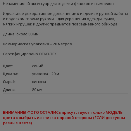
Незаменимый аксессуар для отделки флажков и вымпелов.
Идеальное декоративное дополнение к изделиям ручной работы
и поделкам своими руками – для украшения одежды, сумок,
мягких игрушек и других предметов повседневного обихода.
Длина: около 80 мм.
Коммерческая упаковка – 20 метров.
Сертифицировано OEKO-TEX.
Цвет
:
синий
Цена за
:
упаковка – 20 м
Сырьё
:
вискоза
Длина
:
80 мм
ВНИМАНИЕ
! ФОТО ОСТАЛИСЬ присутствуют только МОДЕЛЬ
цвета к
выбрать из списка
с правой стороны (ЕСЛИ доступны
разные цвета)