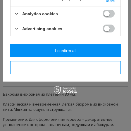
active
Добавить в корзину
Analytics cookies
Добавить в наблюдаемые
Advertising cookies
Добавить к сравнению
I confirm all
ЛЕГКИЙ ВОЗВРАТ ТОВАРА
Покупайте и спокойно проверяйте дома. На протяжении
14
дня/
дней Вы можете вернуть товар без объяснения причины.
I confirm necessary
Подробнее
Бахрома вискозная из плетёнки 80 мм.
Классическая и вневременная, легкая бахрома из вискозной
нити.
Мягкая на ощупь и струящаяся.
Применение: Для оформления интерьера – декоративное
дополнение к шторам, занавескам, подушкам и абажурам.