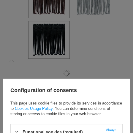
Configuration of consents
ДОСТУПНОСТЬ:
Продукт недоступен - доставка в ближайшее время
This page uses cookie files to provide its services in accordance
Сообщить мне о наличии товара
to
Cookies Usage Policy
. You can determine conditions of
31,13 €
storing or access to cookie files in your web browser.
НАША ЦЕНА:
/
упаковка
Always
Functional cookies (required)