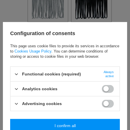
ДОСТУПНОСТЬ:
Продукт доступен в очень большой сумме
(7 пакета)
Configuration of consents
ОТПРАВКА:
в среду
Проверьте время и стоимость доставки
This page uses cookie files to provide its services in accordance
34,60 €
НАША ЦЕНА:
to
Cookies Usage Policy
. You can determine conditions of
/
упаковка
storing or access to cookie files in your web browser.
Always
Добавить в корзину
Functional cookies (required)
active
Добавить в наблюдаемые
Analytics cookies
Добавить к сравнению
Advertising cookies
ЛЕГКИЙ ВОЗВРАТ ТОВАРА
I confirm all
Покупайте и спокойно проверяйте дома. На протяжении
14
дня/