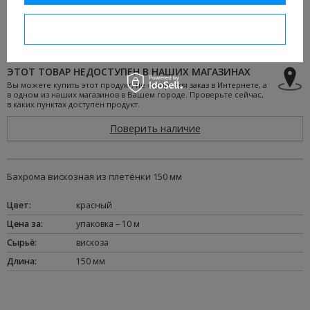
дней Вы можете вернуть товар без объяснения причины.
Подробнее
I confirm necessary
ЭТОТ ТОВАР НЕДОСТУПЕН В НАШИХ МАГАЗИНАХ
Вы можете купить этот продукт, не оформляя заказ в Интернете, а
в одном из наших магазинов в Вашем городе. Проверьте сейчас,
в каких пунктах доступен продукт.
Поверить наличие
Бахрома вискозная из плетёнки 150 мм
Цвет
:
красный
Цена за
:
упаковка – 10 м
Сырьё
:
вискоза
Длина
:
150 мм