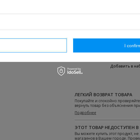
ОТПРАВКА:
во вторник
Про
9,61 €
НАША ЦЕНА:
/
упаковка
rm necessary
I confir
КОЛИЧЕСТВО:
Добавить в н
ЛЕГКИЙ ВОЗВРАТ ТОВАРА
Покупайте и спокойно проверяйт
вернуть товар без объяснения пр
Подробнее
ЭТОТ ТОВАР НЕДОСТУПЕН В
Вы можете купить этот продукт, н
магазинов в Вашем городе. Проверь