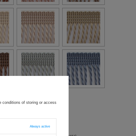
 conditions of storing or access
Always active
ступен в очень большой сумме
(84 пакета)