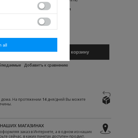
верьте время и стоимость доставки
m all
Добавить в корзину
аблюдаемые
Добавить к сравнению
е дома. На протяжении
14
дня/дней Вы можете
ичины.
 НАШИХ МАГАЗИНАХ
е оформляя заказ в Интернете, а в одном из наших
те сейчас, в каких пунктах доступен продукт.