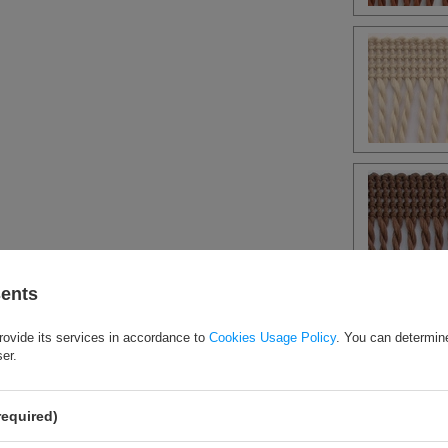
sents
rovide its services in accordance to
Cookies Usage Policy
. You can determine
ser.
required)
ДОСТУПНОСТЬ:
Продукт до