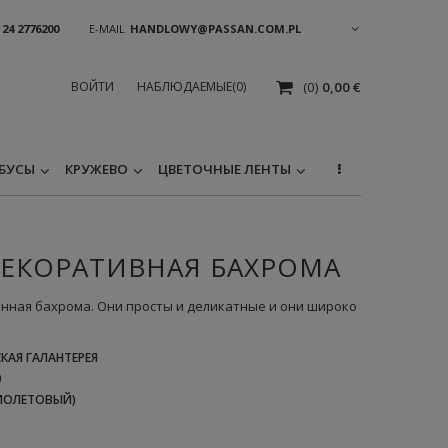
 24 2776200
E-MAIL
HANDLOWY@PASSAN.COM.PL
ВОЙТИ
НАБЛЮДАЕМЫЕ
(0)
(0)
0,00 €
БУСЫ
КРУЖЕВО
ЦВЕТОЧНЫЕ ЛЕНТЫ
) ДЕКОРАТИВНАЯ БАХРОМА
енная бахрома. Они просты и деликатные и oни широко
КАЯ ГАЛАНТЕРЕЯ
0
ФИОЛЕТОВЫЙ)