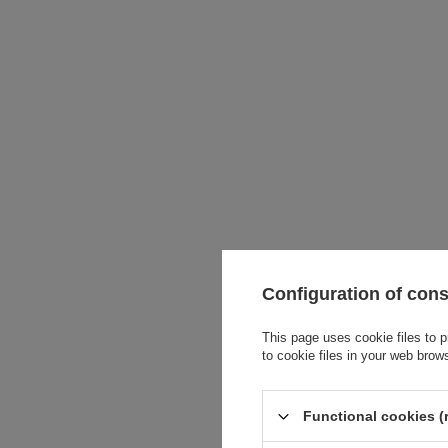
Configuration of con
This page uses cookie files to p
to cookie files in your web brow
Functional cookies (