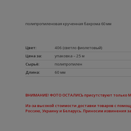
полипропиленовая крученная бахрома 60 мм
Цвет
:
406 (светло фиолетовый)
Цена за
:
упаковка – 25 м
Сырьё
:
полипропилен
Длина
:
60 мм
ВНИМАНИЕ
! ФОТО ОСТАЛИСЬ присутствуют только 
Из-за высокой стоимости доставки товаров с помо
Россию, Украину и Беларусь. Приносим извинения за