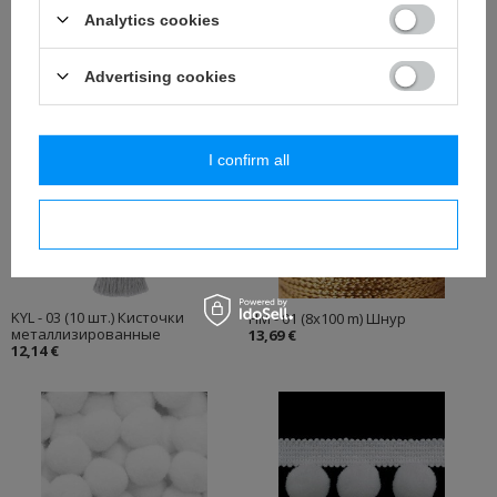
Украину и Беларусь. Приносим извинения за неудобства.
Analytics cookies
Advertising cookies
СМОТРИТЕ ТАКЖЕ
I confirm all
I confirm necessary
KYL - 03 (10 шт.) Кисточки
HM - 01 (8x100 m) Шнур
металлизированные
13,69 €
12,14 €