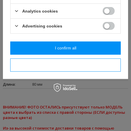
униформы.
Analytics cookies
Идеальное декоративное дополнение к изделиям ручной работы
и поделкам.
Advertising cookies
Длина: около 80 мм.
Коммерческая упаковка – 10 метров.
I confirm all
Сертификат OEKO-TEX.
Цвет
:
мед
I confirm necessary
Цена за
:
упаковка – 10 м
Сырьё
:
вискоза
Длина
:
80 мм
ВНИМАНИЕ
! ФОТО ОСТАЛИСЬ присутствуют только МОДЕЛЬ
цвета к
выбрать из списка
с правой стороны (ЕСЛИ доступны
разные цвета)
Из-за высокой стоимости доставки товаров с помощью