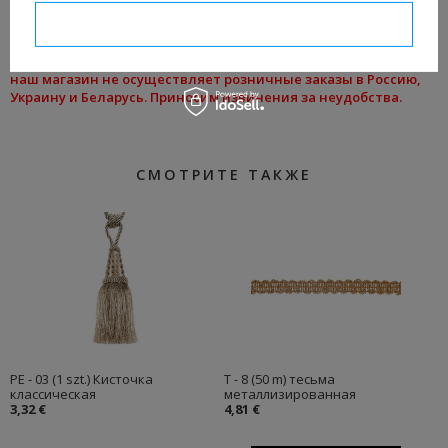
разные цвета)
I confirm necessary
Из-за высокой стоимости доставки товаров с помощью
курьерских компаний и проблем с таможенным оформлением
наш магазин не осуществляет розничные заказы в Россию,
Украину и Беларусь. Приносим извинения за неудобства.
СМОТРИТЕ ТАКЖЕ
PE - 03 (1 szt.) Кисточка
T - 8 (50 m) тесьма
классическая
металлизированная
3,32 €
4,81 €