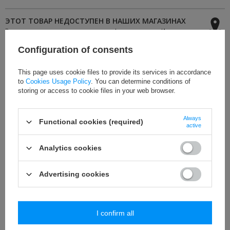
ЭТОТ ТОВАР НЕДОСТУПЕН В НАШИХ МАГАЗИНАХ
Вы можете купить этот продукт, не оформляя заказ в Интернете, а
в одном из наших магазинов в Вашем городе. Проверьте сейчас,
в каких пунктах доступен продукт.
Configuration of consents
Поверить наличие
This page uses cookie files to provide its services in accordance
to
Cookies Usage Policy
. You can determine conditions of
storing or access to cookie files in your web browser.
Кисть вискоза 800 мм
Always
Цвет
:
светло-коричневый
Functional cookies (required)
active
Цена за
:
1 штуку
Сырьё
:
вискоза
,
хлопок
Analytics cookies
Полная длина
:
800 мм
Advertising cookies
Длина кисти
:
160 мм
I confirm all
ВНИМАНИЕ
! ФОТО ОСТАЛИСЬ присутствуют только МОДЕЛЬ
цвета к
выбрать из списка
с правой стороны (ЕСЛИ доступны