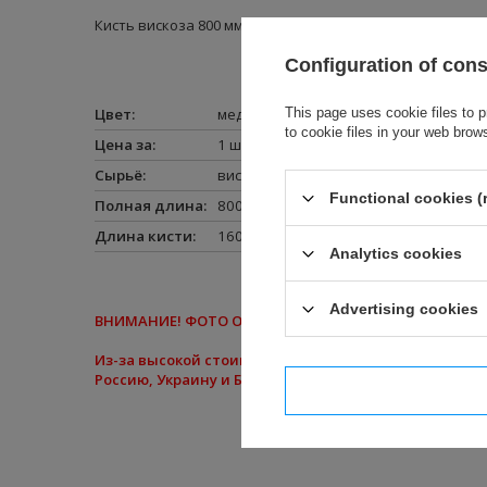
Кисть вискоза 800 мм
Configuration of con
Цвет
:
мед
This page uses cookie files to p
to cookie files in your web brow
Цена за
:
1 штуку
Сырьё
:
вискоза
,
хлопок
Functional cookies (
Полная длина
:
800 мм
Длина кисти
:
160 мм
Analytics cookies
Advertising cookies
ВНИМАНИЕ
! ФОТО ОСТАЛИСЬ присутствуют только 
Из-за высокой стоимости доставки товаров с помо
Россию, Украину и Беларусь. Приносим извинения за
I confi