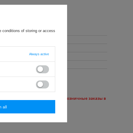
 conditions of storing or access
Always active
пны разные цвета)
 наш магазин не осуществляет розничные заказы в
m all