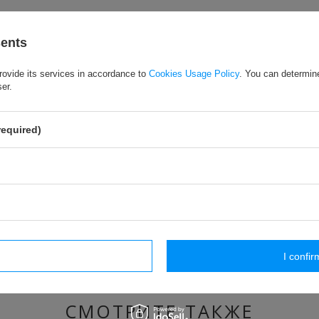
sents
rovide its services in accordance to
Cookies Usage Policy
. You can determine
ser.
required)
МОДЕЛЬ цвета к
выбрать из списка
с правой стороны (ЕСЛИ досту
щью курьерских компаний и проблем с таможенным оформлением
 неудобства.
rm necessary
I confir
СМОТРИТЕ ТАКЖЕ