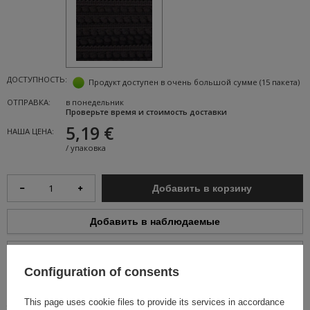
ДОСТУПНОСТЬ:
Продукт доступен в очень большой сумме
(15 пакета)
ОТПРАВКА:
в понедельник
Проверьте время и стоимость доставки
5,19 €
НАША ЦЕНА:
/
упаковка
Добавить в корзину
Добавить в наблюдаемые
Добавить к сравнению
Configuration of consents
ЛЕГКИЙ ВОЗВРАТ ТОВАРА
This page uses cookie files to provide its services in accordance