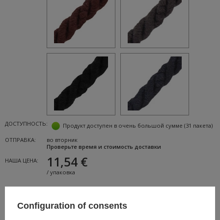
ДОСТУПНОСТЬ:
Продукт доступен в очень большой сумме
(31 пакета)
ОТПРАВКА:
во вторник
Проверьте время и стоимость доставки
11,54 €
НАША ЦЕНА:
/
упаковка
Добавить в корзину
Configuration of consents