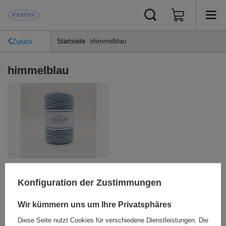
Startseite
himmelblau
Zurück
himmelblau
BRT – 5/48 (100 m) gedrehte
Baumwollschnur.
Konfiguration der Zustimmungen
4,61 €
/
Stück
Wir kümmern uns um Ihre Privatsphäres
+ Auf die vergleichsliste
Diese Seite nutzt Cookies für verschiedene Dienstleistungen. Die