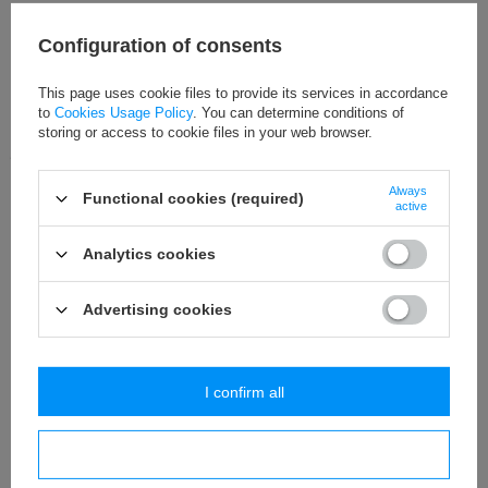
Добавить в наблюдаемые
Configuration of consents
Добавить к сравнению
This page uses cookie files to provide its services in accordance
to
Cookies Usage Policy
. You can determine conditions of
storing or access to cookie files in your web browser.
ЛЕГКИЙ ВОЗВРАТ ТОВАРА
Покупайте и спокойно проверяйте дома. На протяжении
14
дня/
дней Вы можете вернуть товар без объяснения причины.
Always
Functional cookies (required)
active
Подробнее
Analytics cookies
ЭТОТ ТОВАР НЕДОСТУПЕН В НАШИХ МАГАЗИНАХ
Advertising cookies
Вы можете купить этот продукт, не оформляя заказ в Интернете, а
в одном из наших магазинов в Вашем городе. Проверьте сейчас,
в каких пунктах доступен продукт.
Поверить наличие
I confirm all
I confirm necessary
тесьма со вставками 12 мм