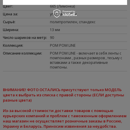
Цвет
:
665 (Лимонка)
Цена за
:
упаковка – 25 м
Сырьё
:
полипропилен
,
спандекс
Ширина
:
13 мм
Число шариков на метр
:
90
Коллекция
:
POM POM LINE
Oписание коллекции
:
POM POM LINE - включает в себя ленты с
помпонами , разных размеров , тесьму с
вставками а также декоративные
помпоны.
ВНИМАНИЕ
! ФОТО ОСТАЛИСЬ присутствуют только МОДЕЛЬ
цвета к
выбрать из списка
с правой стороны (ЕСЛИ доступны
разные цвета)
Из-за высокой стоимости доставки товаров с помощью
курьерских компаний и проблем с таможенным оформлением
наш магазин не осуществляет розничные заказы в Россию,
Украину и Беларусь. Приносим извинения за неудобства.