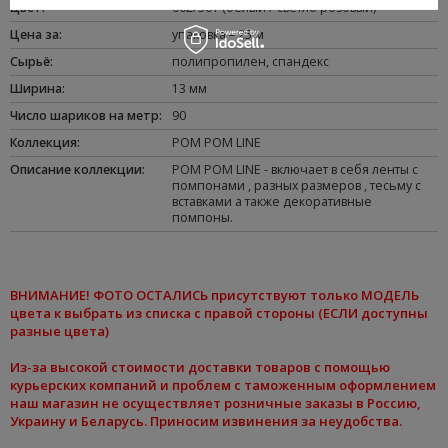
Цвет
:
002/301 (белый / светло розовый)
Цена за
:
упаковка – 25 м
Сырьё
:
полипропилен
,
спандекс
Ширина
:
13 мм
Число шариков на метр
:
90
Коллекция
:
POM POM LINE
Oписание коллекции
:
POM POM LINE - включает в себя ленты с
помпонами , разных размеров , тесьму с
вставками а также декоративные
помпоны.
ВНИМАНИЕ
! ФОТО ОСТАЛИСЬ присутствуют только МОДЕЛЬ
цвета к
выбрать из списка
с правой стороны (ЕСЛИ доступны
разные цвета)
Из-за высокой стоимости доставки товаров с помощью
курьерских компаний и проблем с таможенным оформлением
наш магазин не осуществляет розничные заказы в Россию,
Украину и Беларусь. Приносим извинения за неудобства.