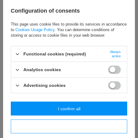
Добавить в наблюдаемые
Configuration of consents
Добавить к сравнению
This page uses cookie files to provide its services in accordance
to
Cookies Usage Policy
. You can determine conditions of
storing or access to cookie files in your web browser.
ЛЕГКИЙ ВОЗВРАТ ТОВАРА
Покупайте и спокойно проверяйте дома. На протяжении
14
дня/
дней Вы можете вернуть товар без объяснения причины.
Always
Functional cookies (required)
active
Подробнее
Analytics cookies
ЭТОТ ТОВАР НЕДОСТУПЕН В НАШИХ МАГАЗИНАХ
Advertising cookies
Вы можете купить этот продукт, не оформляя заказ в Интернете, а
в одном из наших магазинов в Вашем городе. Проверьте сейчас,
в каких пунктах доступен продукт.
Поверить наличие
I confirm all
I confirm necessary
тесьма со вставками 12 мм