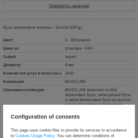
Поверить наличие
бусы акриловые алмазы – bicone (500 g.)
Цвет
:
A - 38 (лимон)
Цена за
:
упаковка - 500 г
Сырьё
:
акрил
Диаметр
:
8 мм
Количество штук в пачке (ок.)
:
2600
Коллекция
:
BEADS LINE
Oписание коллекции
:
BEADS LINE включает в себя
акриловые бусы , жемчужные бусы
а также велюровые бусы во многих
цветах. В постоянной продаже
доступно свыше ста моделей бус ,
что при сочитании разных
Configuration of consents
цветовых версий дают несколько
сотен торговых позиций.
This page uses cookie files to provide its services in accordance
to
Cookies Usage Policy
. You can determine conditions of