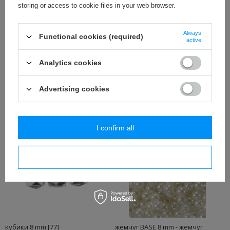
storing or access to cookie files in your web browser.
ВНИМАНИЕ
! ФОТО ОСТАЛИСЬ присутствуют только МОДЕЛЬ
цвета к
выбрать из списка
с правой стороны (ЕСЛИ доступны
Always
разные цвета)
Functional cookies (required)
active
Из-за высокой стоимости доставки товаров с помощью
Analytics cookies
курьерских компаний и проблем с таможенным оформлением
наш магазин не осуществляет розничные заказы в Россию,
Украину и Беларусь. Приносим извинения за неудобства.
Advertising cookies
СМОТРИТЕ ТАКЖЕ
I confirm all
I confirm necessary
кубики 8 mm [77]
жемчуг BASE 8 mm - жемчуг