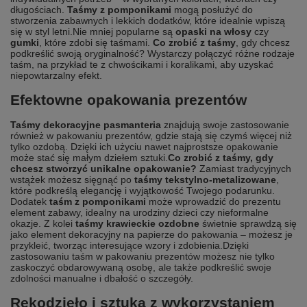
długościach.
Taśmy z pomponikami
mogą posłużyć do
stworzenia zabawnych i lekkich dodatków, które idealnie wpiszą
się w styl letni.
Nie mniej popularne są
opaski na włosy
czy
gumki
, które zdobi się taśmami.
Co zrobić z taśmy
, gdy chcesz
podkreślić swoją oryginalność? Wystarczy połączyć różne rodzaje
taśm, na przykład te z chwościkami i koralikami, aby uzyskać
niepowtarzalny efekt.
Efektowne opakowania prezentów
Taśmy dekoracyjne pasmanteria
znajdują swoje zastosowanie
również w pakowaniu prezentów, gdzie stają się czymś więcej niż
tylko ozdobą. Dzięki ich użyciu nawet najprostsze opakowanie
może stać się małym dziełem sztuki.
Co zrobić z taśmy, gdy
chcesz stworzyć unikalne opakowanie?
Zamiast tradycyjnych
wstążek możesz sięgnąć po
taśmy tekstylno-metalizowane
,
które podkreślą elegancję i wyjątkowość Twojego podarunku.
Dodatek
taśm z pomponikami
może wprowadzić do prezentu
element zabawy, idealny na urodziny dzieci czy nieformalne
okazje. Z kolei
taśmy krawieckie ozdobne
świetnie sprawdzą się
jako element dekoracyjny na papierze do pakowania – możesz je
przykleić, tworząc interesujące wzory i zdobienia.
Dzięki
zastosowaniu taśm w pakowaniu prezentów możesz nie tylko
zaskoczyć obdarowywaną osobę, ale także podkreślić swoje
zdolności manualne i dbałość o szczegóły.
Rękodzieło i sztuka z wykorzystaniem