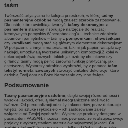
taśm
Twórczość artystyczna to kolejna przestrzeń, w której
taśmy
pasmanteryjne ozdobne
mogą znaleźć szerokie zastosowanie.
Dla osób, które uwielbiają tworzyć,
taśmy dekoracyjne z
pasmanterii
stanowią inspirujące narzędzie do realizacji
kreatywnych pomysłów.
W scrapbooking'u – technice zdobienia
albumów i pamiętników – taśmy z
pomponikami
,
chwościkami
czy
koralikami
mogą stać się głównym elementem dekoracyjnym.
W połączeniu z innymi materiałami, takimi jak papier, wstążki czy
naklejki, umożliwiają tworzenie unikalnych kompozycji.
Z kolei w
dekoracjach świątecznych, takich jak ozdoby choinkowe czy
girlandy, taśmy mogą pełnić zarówno funkcję praktyczną, jak i
estetyczną. Wystarczy odrobina wyobraźni, by z pomocą
taśm
tekstylno-metalizowanych
stworzyć unikalne dekoracje, które
ozdobią Twój dom na Boże Narodzenie czy inne święta.
Podsumowanie
Taśmy pasmanteryjne ozdobne
, dzięki swojej różnorodności i
wysokiej jakości, oferują niemal nieograniczone możliwości
twórcze. Od personalizacji odzieży i akcesoriów, przez dekoracje
wnętrz, po sztukę i rękodzieło – ich zastosowanie zależy
wyłącznie od Twojej wyobraźni. Wybierając produkty dostępne w
pasmanterii PASSAN
, możesz mieć pewność, że realizujesz swoje
projekty z wykorzystaniem materiałów najwyższej jakości.
Co
zrobić z taśmy?
Teraz już wiesz – tylko od Ciebie zależy, jakie