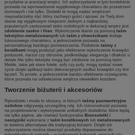
przydatne w aranżacji wnętrz. Ich wykorzystanie w tym kontekście
pozwala na wprowadzenie wyjątkowego charakteru do przestrzeni
domowych i nie tylko. Dodatki te mogą nadać wnętrzom
niepowtarzalny styl, który zachwyci gości i sprawi, że Twój dom
stanie się wyjątkowym miejscem.
Jednym z najbardziej
popularnych zastosowań taśm ozdobnych w dekoracji wnętrz jest
zdobienie zasłon i firan
. Wykończenie tkanin za pomocą
taśm
tekstylno-metalizowanych
lub
taśm z chwościkami
dodaje
luksusowego charakteru, a jednocześnie pozwala na
personalizację każdego pomieszczenia. Podobnie
taśmy z
koralikami
mogą posłużyć jako efektowne wykończenie krawędzi
poduszek, narzut czy obrusów, podkreślając elegancję i dbałość o
detale.
Nie tylko tekstylia mogą być zdobione za pomocą taśm.
Meble, takie jak stare fotele, sofy czy pufy, mogą zyskać nowe
życie dzięki aplikacji taśm dekoracyjnych wzdłuż krawędzi czy linii
łączeń. To proste, a jednocześnie bardzo efektowne rozwiązanie,
które pozwala na odświeżenie wnętrza niewielkim kosztem.
Tworzenie biżuterii i akcesoriów
Rękodzieło i moda to obszary, w których
taśmy pasmanteryjne
ozdobne
odgrywają szczególną rolę. Ich różnorodność pozwala
na projektowanie i wykonywanie unikalnych dodatków, które będą
nie tylko piękne, ale również funkcjonalne.
Bransoletki i
naszyjniki
wykonane z
taśm koralikowych
lub
metalizowanych
to świetna alternatywa dla tradycyjnej biżuterii. Dzięki ich
wykorzystaniu można stworzyć produkty dopasowane do
indywidualnych potrzeb – w wybranych kolorach, wzorach czy