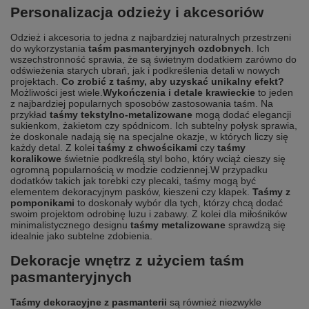
Personalizacja odzieży i akcesoriów
Odzież i akcesoria to jedna z najbardziej naturalnych przestrzeni
do wykorzystania
taśm pasmanteryjnych ozdobnych
. Ich
wszechstronność sprawia, że są świetnym dodatkiem zarówno do
odświeżenia starych ubrań, jak i podkreślenia detali w nowych
projektach.
Co zrobić z taśmy, aby uzyskać unikalny efekt?
Możliwości jest wiele.
Wykończenia i detale krawieckie
to jeden
z najbardziej popularnych sposobów zastosowania taśm. Na
przykład
taśmy tekstylno-metalizowane
mogą dodać elegancji
sukienkom, żakietom czy spódnicom. Ich subtelny połysk sprawia,
że doskonale nadają się na specjalne okazje, w których liczy się
każdy detal. Z kolei
taśmy z chwościkami
czy
taśmy
koralikowe
świetnie podkreślą styl boho, który wciąż cieszy się
ogromną popularnością w modzie codziennej.
W przypadku
dodatków takich jak torebki czy plecaki, taśmy mogą być
elementem dekoracyjnym pasków, kieszeni czy klapek.
Taśmy z
pomponikami
to doskonały wybór dla tych, którzy chcą dodać
swoim projektom odrobinę luzu i zabawy. Z kolei dla miłośników
minimalistycznego designu
taśmy metalizowane
sprawdzą się
idealnie jako subtelne zdobienia.
Dekoracje wnętrz z użyciem taśm
pasmanteryjnych
Taśmy dekoracyjne z pasmanterii
są również niezwykle