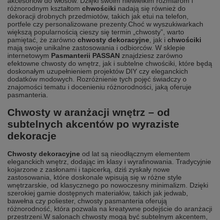
akcesoriów do włosów. Dzięki swoim niewielkim rozmiarom i
różnorodnym kształtom
chwościki
nadają się również do
dekoracji drobnych przedmiotów, takich jak etui na telefon,
portfele czy personalizowane prezenty.
Choć w wyszukiwarkach
większą popularnością cieszy się termin „chwosty”, warto
pamiętać, że zarówno
chwosty dekoracyjne
, jak i
chwościki
mają swoje unikalne zastosowania i odbiorców. W sklepie
internetowym
Pasmanterii PASSAN
znajdziesz zarówno
efektowne chwosty do wnętrz, jak i subtelne chwościki, które będą
doskonałym uzupełnieniem projektów DIY czy eleganckich
dodatków modowych. Rozróżnienie tych pojęć świadczy o
znajomości tematu i docenieniu różnorodności, jaką oferuje
pasmanteria.
Chwosty w aranżacji wnętrz – od
subtelnych akcentów po wyraziste
dekoracje
Chwosty dekoracyjne
od lat są nieodłącznym elementem
eleganckich wnętrz, dodając im klasy i wyrafinowania. Tradycyjnie
kojarzone z zasłonami i tapicerką, dziś zyskały nowe
zastosowania, które doskonale wpisują się w różne style
wnętrzarskie, od klasycznego po nowoczesny minimalizm. Dzięki
szerokiej gamie dostępnych materiałów, takich jak jedwab,
bawełna czy poliester, chwosty pasmanteria oferują
różnorodność, która pozwala na kreatywne podejście do aranżacji
przestrzeni.
W salonach chwosty mogą być subtelnym akcentem,