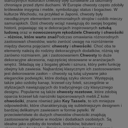
starożytnych kulturach chwosty były uznawane za talizmany
chroniące przed złymi duchami. W Europie chwosty często zdobiły
królewskie insygnia i meble, symbolizując status i bogactwo. W
kulturze Wschodu, na przykład w Japonii, chwosty były
nieodłącznym elementem ceremonialnych strojów i ozdób mieczy
samurajskich. Dziś chwosty wciąż nawiązują do swojej bogatej
historii, pojawiając się w dekoracjach inspirowanych
sztuką
ludową
oraz w
nowoczesnym rękodziele
.
Chwosty i chwościki
– różnice, które warto znać
Podczas omawiania różnorodnych
zastosowań chwostów, warto zwrócić uwagę na rozróżnienie
między dwoma pojęciami:
chwosty
i
chwościki
. Choć oba te
elementy należą do rodziny dekoracyjnych dodatków, różnią się
zarówno rozmiarem, jak i zastosowaniem.
Chwosty
to duże
dekoracyjne akcesoria, najczęściej stosowane w aranżacjach
wnętrz. Składają się z bogatej główki i sznura, który pełni funkcję
obejmy lub zawiesia. Najbardziej klasycznym ich zastosowaniem
jest dekorowanie zasłon – chwosty są tutaj używane jako
eleganckie podwiązki, które dodają szyku oknom. Występują
także jako ozdoby kanap, krzeseł czy foteli, szczególnie w
stylizacjach nawiązujących do tradycyjnego czy klasycznego
designu. Popularne są także
chwosty rozetowe
, które zdobią
oparcia krzeseł lub narożniki tapicerowanych mebli.
Z kolei
chwościki
, znane również jako
Key Tassels
, to ich mniejsze
odpowiedniki, które charakteryzują się subtelniejszym designem i
bardziej delikatnym zawiesiem w formie pętelki. W
przeciwieństwie do dużych chwostów chwościki znajdują
zastosowanie głównie w modzie i dodatkach osobistych. Są
idealne jako ozdoby do torebek, breloków, biżuterii czy