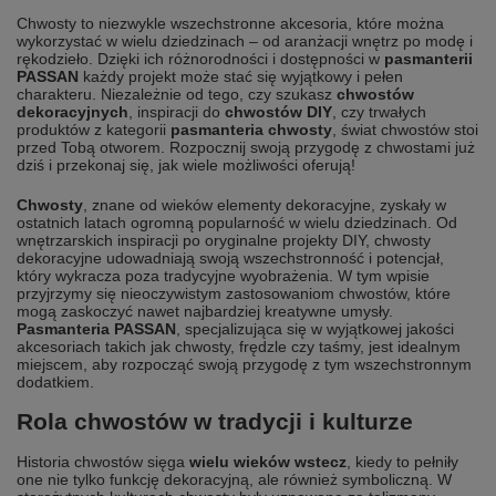
Chwosty to niezwykle wszechstronne akcesoria, które można
wykorzystać w wielu dziedzinach – od aranżacji wnętrz po modę i
rękodzieło. Dzięki ich różnorodności i dostępności w
pasmanterii
PASSAN
każdy projekt może stać się wyjątkowy i pełen
charakteru. Niezależnie od tego, czy szukasz
chwostów
dekoracyjnych
, inspiracji do
chwostów DIY
, czy trwałych
produktów z kategorii
pasmanteria chwosty
, świat chwostów stoi
przed Tobą otworem. Rozpocznij swoją przygodę z chwostami już
dziś i przekonaj się, jak wiele możliwości oferują!
Chwosty
, znane od wieków elementy dekoracyjne, zyskały w
ostatnich latach ogromną popularność w wielu dziedzinach. Od
wnętrzarskich inspiracji po oryginalne projekty DIY, chwosty
dekoracyjne udowadniają swoją wszechstronność i potencjał,
który wykracza poza tradycyjne wyobrażenia. W tym wpisie
przyjrzymy się nieoczywistym zastosowaniom chwostów, które
mogą zaskoczyć nawet najbardziej kreatywne umysły.
Pasmanteria PASSAN
, specjalizująca się w wyjątkowej jakości
akcesoriach takich jak chwosty, frędzle czy taśmy, jest idealnym
miejscem, aby rozpocząć swoją przygodę z tym wszechstronnym
dodatkiem.
Rola chwostów w tradycji i kulturze
Historia chwostów sięga
wielu wieków wstecz
, kiedy to pełniły
one nie tylko funkcję dekoracyjną, ale również symboliczną. W