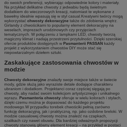
do swoich preferencji, wybierając odpowiednie kolory i materiały.
Na przykład delikatne chwosty z jedwabiu będą świetnym
dodatkiem do wieczorowych kreacji, natomiast te wykonane z
bawełny idealnie wpasują się w styl casual.
Kreatywni twórcy mogą
wykorzystać
chwosty dekoracyjne
także do zdobienia wnętrz.
Girlandy z chwościkami to popularny element dekoracyjny na
weselach, imprezach urodzinowych czy przyjęciach
tematycznych. W połączeniu z lampkami LED, chwosty tworzą
magiczny klimat i nadają przestrzeni przytulności. Dzięki szerokiej
ofercie produktów dostępnych w
Pasmanterii PASSAN
każdy
projekt z wykorzystaniem chwostów DIY może stać się
niepowtarzalnym dziełem sztuki.
Zaskakujące zastosowania chwostów w
modzie
Chwosty dekoracyjne
znalazły swoje miejsce także w świecie
mody, gdzie służą jako wyraziste detale dodające charakteru
ubraniom i dodatkom. Projektanci coraz częściej sięgają po
chwosty, aby nadać swoim kolekcjom artystycznego i unikalnego
wyrazu.
Pasmanteria chwosty
oferuje w wielu kolorach i stylach,
dzięki czemu można je dopasować do każdego projektu
modowego.
W przypadku torebek chwościki pełnią zarówno
funkcję dekoracyjną, jak i praktyczną, np. jako ozdobne breloki. W
modzie casualowej chwosty można znaleźć na czapkach,
szalikach czy nawet obuwiu. Dla bardziej odważnych propozycji
chwosty stanowią główny element kreacji – na przykład w postaci