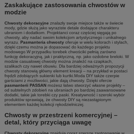
Zaskakujące zastosowania chwostów w
modzie
Chwosty dekoracyjne
znalazły swoje miejsce także w świecie
mody, gdzie służą jako wyraziste detale dodające charakteru
ubraniom i dodatkom. Projektanci coraz częściej sięgają po
chwosty, aby nadać swoim kolekcjom artystycznego i unikalnego
wyrazu.
Pasmanteria chwosty
oferuje w wielu kolorach i stylach,
dzięki czemu można je dopasować do każdego projektu
modowego.
W przypadku torebek chwościki pełnią zarówno
funkcję dekoracyjną, jak i praktyczną, np. jako ozdobne breloki. W
modzie casualowej chwosty można znaleźć na czapkach,
szalikach czy nawet obuwiu. Dla bardziej odważnych propozycji
chwosty stanowią główny element kreacji – na przykład w postaci
frędzli zdobiących sukienki lub kurtki.
Moda DIY także czerpie
garściami z możliwości, jakie dają chwosty. Dzięki ofercie
pasmanterii PASSAN
możesz łatwo stworzyć własne projekty –
od subtelnych zdobień na ubraniach po bardziej zaawansowane
dodatki, takie jak torebki czy paski. Kreatywność i szeroki wybór
produktów sprawiają, że chwosty DIY są niezastąpionym
elementem każdej kolekcji rękodzielniczej.
Chwosty w przestrzeni komercyjnej –
detal, który przyciąga uwagę
Chwosty dekoracyjne
znajdują coraz szersze zastosowanie w