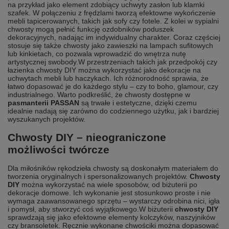
na przykład jako element zdobiący uchwyty zasłon lub klamki
szafek. W połączeniu z
frędzlami
tworzą efektowne wykończenie
mebli tapicerowanych, takich jak sofy czy fotele. Z kolei w sypialni
chwosty mogą pełnić funkcję ozdobników poduszek
dekoracyjnych, nadając im indywidualny charakter. Coraz częściej
stosuje się także chwosty jako zawieszki na lampach sufitowych
lub kinkietach, co pozwala wprowadzić do wnętrza nutę
artystycznej swobody.
W przestrzeniach takich jak przedpokój czy
łazienka chwosty DIY można wykorzystać jako dekoracje na
uchwytach mebli lub haczykach. Ich różnorodność sprawia, że
łatwo dopasować je do każdego stylu – czy to boho, glamour, czy
industrialnego. Warto podkreślić, że chwosty dostępne w
pasmanterii PASSAN
są trwałe i estetyczne, dzięki czemu
idealnie nadają się zarówno do codziennego użytku, jak i bardziej
wyszukanych projektów.
Chwosty DIY – nieograniczone
możliwości twórcze
Dla miłośników rękodzieła chwosty są doskonałym materiałem do
tworzenia oryginalnych i spersonalizowanych projektów.
Chwosty
DIY
można wykorzystać na wiele sposobów, od biżuterii po
dekoracje domowe. Ich wykonanie jest stosunkowo proste i nie
wymaga zaawansowanego sprzętu – wystarczy odrobina nici, igła
i pomysł, aby stworzyć coś wyjątkowego.
W biżuterii
chwosty DIY
sprawdzają się jako efektowne elementy kolczyków, naszyjników
czy bransoletek. Ręcznie wykonane chwościki można dopasować