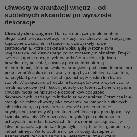
Chwosty w aranżacji wnętrz – od
subtelnych akcentów po wyraziste
dekoracje
Chwosty dekoracyjne
od lat są nieodłącznym elementem
eleganckich wnętrz, dodając im klasy i wyrafinowania. Tradycyjnie
kojarzone z zasłonami i tapicerką, dziś zyskały nowe
zastosowania, które doskonale wpisują się w różne style
wnętrzarskie, od klasycznego po nowoczesny minimalizm. Dzięki
szerokiej gamie dostępnych materiałów, takich jak jedwab,
bawełna czy poliester, chwosty pasmanteria oferują
różnorodność, która pozwala na kreatywne podejście do aranżacji
przestrzeni.
W salonach chwosty mogą być subtelnym akcentem,
na przykład jako element zdobiący uchwyty zasłon lub klamki
szafek. W połączeniu z
frędzlami
tworzą efektowne wykończenie
mebli tapicerowanych, takich jak sofy czy fotele. Z kolei w sypialni
chwosty mogą pełnić funkcję ozdobników poduszek
dekoracyjnych, nadając im indywidualny charakter. Coraz częściej
stosuje się także chwosty jako zawieszki na lampach sufitowych
lub kinkietach, co pozwala wprowadzić do wnętrza nutę
artystycznej swobody.
W przestrzeniach takich jak przedpokój czy
łazienka chwosty DIY można wykorzystać jako dekoracje na
uchwytach mebli lub haczykach. Ich różnorodność sprawia, że
łatwo dopasować je do każdego stylu – czy to boho, glamour, czy
industrialnego. Warto podkreślić, że chwosty dostępne w
pasmanterii PASSAN
są trwałe i estetyczne, dzięki czemu