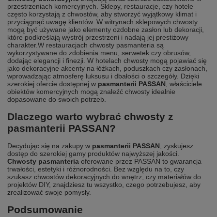
przestrzeniach komercyjnych. Sklepy, restauracje, czy hotele
często korzystają z chwostów, aby stworzyć wyjątkowy klimat i
przyciągnąć uwagę klientów. W witrynach sklepowych chwosty
mogą być używane jako elementy ozdobne zasłon lub dekoracji,
które podkreślają wystrój przestrzeni i nadają jej prestiżowy
charakter.
W restauracjach chwosty pasmanteria są
wykorzystywane do zdobienia menu, serwetek czy obrusów,
dodając elegancji i finezji. W hotelach chwosty mogą pojawiać się
jako dekoracyjne akcenty na łóżkach, poduszkach czy zasłonach,
wprowadzając atmosferę luksusu i dbałości o szczegóły. Dzięki
szerokiej ofercie dostępnej w
pasmanterii PASSAN
, właściciele
obiektów komercyjnych mogą znaleźć chwosty idealnie
dopasowane do swoich potrzeb.
Dlaczego warto wybrać chwosty z
pasmanterii PASSAN?
Decydując się na zakupy w
pasmanterii PASSAN
, zyskujesz
dostęp do szerokiej gamy produktów najwyższej jakości.
Chwosty pasmanteria
oferowane przez PASSAN to gwarancja
trwałości, estetyki i różnorodności. Bez względu na to, czy
szukasz chwostów dekoracyjnych do wnętrz, czy materiałów do
projektów DIY, znajdziesz tu wszystko, czego potrzebujesz, aby
zrealizować swoje pomysły.
Podsumowanie