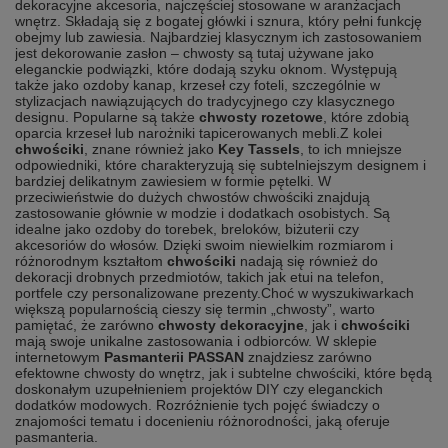
dekoracyjne akcesoria, najczęściej stosowane w aranżacjach
wnętrz. Składają się z bogatej główki i sznura, który pełni funkcję
obejmy lub zawiesia. Najbardziej klasycznym ich zastosowaniem
jest dekorowanie zasłon – chwosty są tutaj używane jako
eleganckie podwiązki, które dodają szyku oknom. Występują
także jako ozdoby kanap, krzeseł czy foteli, szczególnie w
stylizacjach nawiązujących do tradycyjnego czy klasycznego
designu. Popularne są także
chwosty rozetowe
, które zdobią
oparcia krzeseł lub narożniki tapicerowanych mebli.
Z kolei
chwościki
, znane również jako
Key Tassels
, to ich mniejsze
odpowiedniki, które charakteryzują się subtelniejszym designem i
bardziej delikatnym zawiesiem w formie pętelki. W
przeciwieństwie do dużych chwostów chwościki znajdują
zastosowanie głównie w modzie i dodatkach osobistych. Są
idealne jako ozdoby do torebek, breloków, biżuterii czy
akcesoriów do włosów. Dzięki swoim niewielkim rozmiarom i
różnorodnym kształtom
chwościki
nadają się również do
dekoracji drobnych przedmiotów, takich jak etui na telefon,
portfele czy personalizowane prezenty.
Choć w wyszukiwarkach
większą popularnością cieszy się termin „chwosty”, warto
pamiętać, że zarówno
chwosty dekoracyjne
, jak i
chwościki
mają swoje unikalne zastosowania i odbiorców. W sklepie
internetowym
Pasmanterii PASSAN
znajdziesz zarówno
efektowne chwosty do wnętrz, jak i subtelne chwościki, które będą
doskonałym uzupełnieniem projektów DIY czy eleganckich
dodatków modowych. Rozróżnienie tych pojęć świadczy o
znajomości tematu i docenieniu różnorodności, jaką oferuje
pasmanteria.