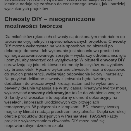
idealnie nadają się zarówno do codziennego użytku, jak i bardziej
wyszukanych projektów.
Chwosty DIY – nieograniczone
możliwości twórcze
Dla miłośników rękodzieła chwosty są doskonałym materiałem do
tworzenia oryginalnych i spersonalizowanych projektów.
Chwosty
DIY
można wykorzystać na wiele sposobów, od biżuterii po
dekoracje domowe. Ich wykonanie jest stosunkowo proste i nie
wymaga zaawansowanego sprzętu – wystarczy odrobina nici, igła
i pomysł, aby stworzyć coś wyjątkowego.
W biżuterii
chwosty DIY
sprawdzają się jako efektowne elementy kolczyków, naszyjników
czy bransoletek. Ręcznie wykonane chwościki można dopasować
do swoich preferencji, wybierając odpowiednie kolory i materiały.
Na przykład delikatne chwosty z jedwabiu będą świetnym
dodatkiem do wieczorowych kreacji, natomiast te wykonane z
bawełny idealnie wpasują się w styl casual.
Kreatywni twórcy mogą
wykorzystać
chwosty dekoracyjne
także do zdobienia wnętrz.
Girlandy z chwościkami to popularny element dekoracyjny na
weselach, imprezach urodzinowych czy przyjęciach
tematycznych. W połączeniu z lampkami LED, chwosty tworzą
magiczny klimat i nadają przestrzeni przytulności. Dzięki szerokiej
ofercie produktów dostępnych w
Pasmanterii PASSAN
każdy
projekt z wykorzystaniem chwostów DIY może stać się
niepowtarzalnym dziełem sztuki.