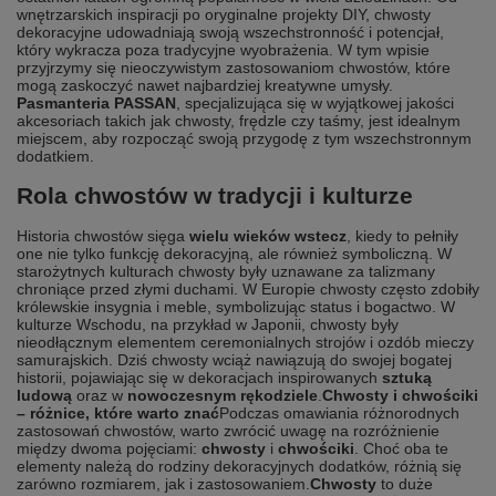
wnętrzarskich inspiracji po oryginalne projekty DIY, chwosty
dekoracyjne udowadniają swoją wszechstronność i potencjał,
który wykracza poza tradycyjne wyobrażenia. W tym wpisie
przyjrzymy się nieoczywistym zastosowaniom chwostów, które
mogą zaskoczyć nawet najbardziej kreatywne umysły.
Pasmanteria PASSAN
, specjalizująca się w wyjątkowej jakości
akcesoriach takich jak chwosty, frędzle czy taśmy, jest idealnym
miejscem, aby rozpocząć swoją przygodę z tym wszechstronnym
dodatkiem.
Rola chwostów w tradycji i kulturze
Historia chwostów sięga
wielu wieków wstecz
, kiedy to pełniły
one nie tylko funkcję dekoracyjną, ale również symboliczną. W
starożytnych kulturach chwosty były uznawane za talizmany
chroniące przed złymi duchami. W Europie chwosty często zdobiły
królewskie insygnia i meble, symbolizując status i bogactwo. W
kulturze Wschodu, na przykład w Japonii, chwosty były
nieodłącznym elementem ceremonialnych strojów i ozdób mieczy
samurajskich. Dziś chwosty wciąż nawiązują do swojej bogatej
historii, pojawiając się w dekoracjach inspirowanych
sztuką
ludową
oraz w
nowoczesnym rękodziele
.
Chwosty i chwościki
– różnice, które warto znać
Podczas omawiania różnorodnych
zastosowań chwostów, warto zwrócić uwagę na rozróżnienie
między dwoma pojęciami:
chwosty
i
chwościki
. Choć oba te
elementy należą do rodziny dekoracyjnych dodatków, różnią się
zarówno rozmiarem, jak i zastosowaniem.
Chwosty
to duże