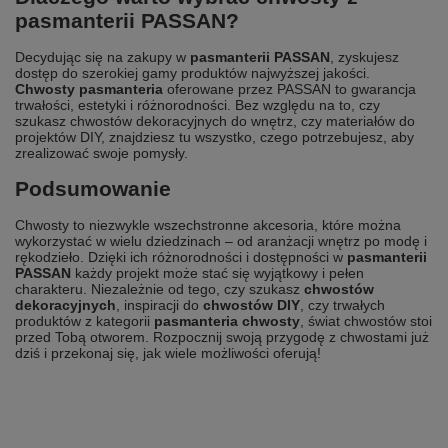
pasmanterii PASSAN?
Decydując się na zakupy w
pasmanterii PASSAN
, zyskujesz
dostęp do szerokiej gamy produktów najwyższej jakości.
Chwosty pasmanteria
oferowane przez PASSAN to gwarancja
trwałości, estetyki i różnorodności. Bez względu na to, czy
szukasz chwostów dekoracyjnych do wnętrz, czy materiałów do
projektów DIY, znajdziesz tu wszystko, czego potrzebujesz, aby
zrealizować swoje pomysły.
Podsumowanie
Chwosty to niezwykle wszechstronne akcesoria, które można
wykorzystać w wielu dziedzinach – od aranżacji wnętrz po modę i
rękodzieło. Dzięki ich różnorodności i dostępności w
pasmanterii
PASSAN
każdy projekt może stać się wyjątkowy i pełen
charakteru. Niezależnie od tego, czy szukasz
chwostów
dekoracyjnych
, inspiracji do
chwostów DIY
, czy trwałych
produktów z kategorii
pasmanteria chwosty
, świat chwostów stoi
przed Tobą otworem. Rozpocznij swoją przygodę z chwostami już
dziś i przekonaj się, jak wiele możliwości oferują!