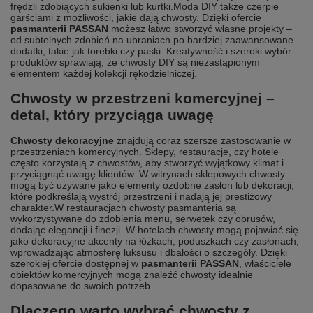
frędzli zdobiących sukienki lub kurtki.
Moda DIY także czerpie
garściami z możliwości, jakie dają chwosty. Dzięki ofercie
pasmanterii PASSAN
możesz łatwo stworzyć własne projekty –
od subtelnych zdobień na ubraniach po bardziej zaawansowane
dodatki, takie jak torebki czy paski. Kreatywność i szeroki wybór
produktów sprawiają, że chwosty DIY są niezastąpionym
elementem każdej kolekcji rękodzielniczej.
Chwosty w przestrzeni komercyjnej –
detal, który przyciąga uwagę
Chwosty dekoracyjne
znajdują coraz szersze zastosowanie w
przestrzeniach komercyjnych. Sklepy, restauracje, czy hotele
często korzystają z chwostów, aby stworzyć wyjątkowy klimat i
przyciągnąć uwagę klientów. W witrynach sklepowych chwosty
mogą być używane jako elementy ozdobne zasłon lub dekoracji,
które podkreślają wystrój przestrzeni i nadają jej prestiżowy
charakter.
W restauracjach chwosty pasmanteria są
wykorzystywane do zdobienia menu, serwetek czy obrusów,
dodając elegancji i finezji. W hotelach chwosty mogą pojawiać się
jako dekoracyjne akcenty na łóżkach, poduszkach czy zasłonach,
wprowadzając atmosferę luksusu i dbałości o szczegóły. Dzięki
szerokiej ofercie dostępnej w
pasmanterii PASSAN
, właściciele
obiektów komercyjnych mogą znaleźć chwosty idealnie
dopasowane do swoich potrzeb.
Dlaczego warto wybrać chwosty z