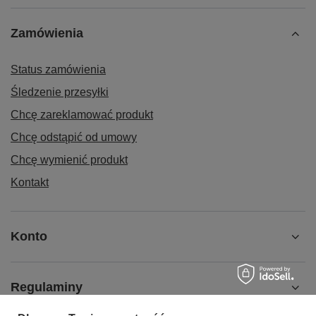
Zamówienia
Status zamówienia
Śledzenie przesyłki
Chcę zareklamować produkt
Chcę odstąpić od umowy
Chcę wymienić produkt
Kontakt
Konto
Regulaminy