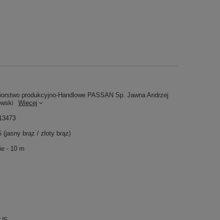
iorstwo produkcyjno-Handlowe PASSAN Sp. Jawna Andrzej
owski
Więcej
13473
 (jasny brąz / złoty brąz)
e - 10 m
US