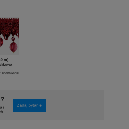
10 m)
alikowa
/
opakowanie
a?
Zadaj pytanie
a i
ch.