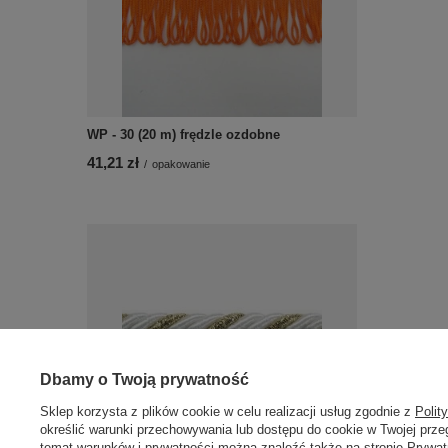
WP - 30 (20 m) frędzle ozdobne
41,21 zł
/
opakowanie
Dbamy o Twoją prywatność
Sklep korzysta z plików cookie w celu realizacji usług zgodnie z
Polit
określić warunki przechowywania lub dostępu do cookie w Twojej przeg
FI - 7/2PF (20 m) sznur metalizowany
temat warunków i prywatności można znaleźć także na stronie
Prywat