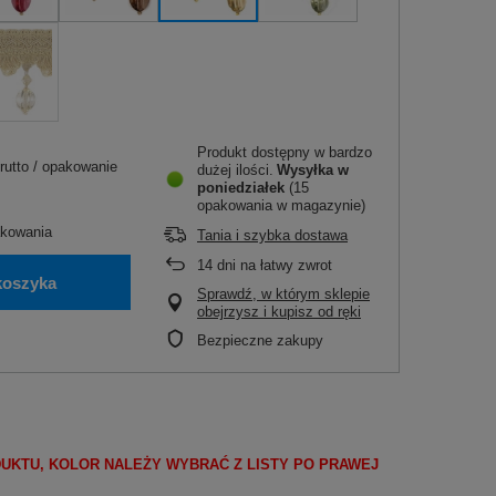
Produkt dostępny w bardzo
rutto
/
opakowanie
dużej ilości
Wysyłka
w
poniedziałek
(15
opakowania w magazynie)
kowania
Tania i szybka dostawa
14
dni na łatwy zwrot
koszyka
Sprawdź, w którym sklepie
obejrzysz i kupisz od ręki
Bezpieczne zakupy
DUKTU, KOLOR NALEŻY WYBRAĆ Z LISTY PO PRAWEJ