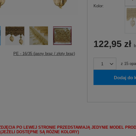
Kolor
122,95 zł
b
PE - 16/35 (jasny brąz / złoty brąz)
z
15
opa
Dodaj do 
ZDJĘCIA PO LEWEJ STRONIE PRZEDSTAWIAJĄ JEDYNIE MODEL PRO
 (JEŻELI DOSTĘPNE SĄ RÓŻNE KOLORY)