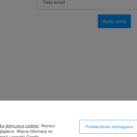
Twój email
Wyślij opinię
yką dotyczącą cookies
. Możesz
Potwierdzam wymagane
lądarce. Więcej informacji na
ność i warunki Google
.