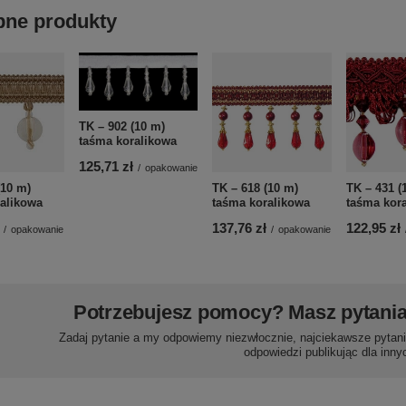
ne produkty
TK – 902 (10 m)
taśma koralikowa
125,71 zł
/
opakowanie
(10 m)
TK – 618 (10 m)
TK – 431 (
alikowa
taśma koralikowa
taśma kor
137,76 zł
122,95 zł
/
opakowanie
/
opakowanie
Potrzebujesz pomocy? Masz pytani
Zadaj pytanie a my odpowiemy niezwłocznie, najciekawsze pytani
odpowiedzi publikując dla inny