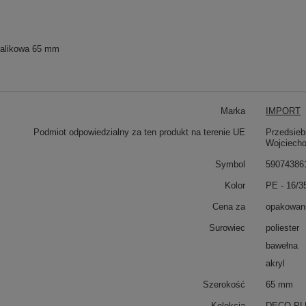
alikowa 65 mm
Marka
IMPORT
Podmiot odpowiedzialny za ten produkt na terenie UE
Przedsieb
Wojciech
Symbol
59074386
Kolor
PE - 16/35
Cena za
opakowani
Surowiec
poliester
bawełna
akryl
Szerokość
65 mm
Kolekcja
DECO PL