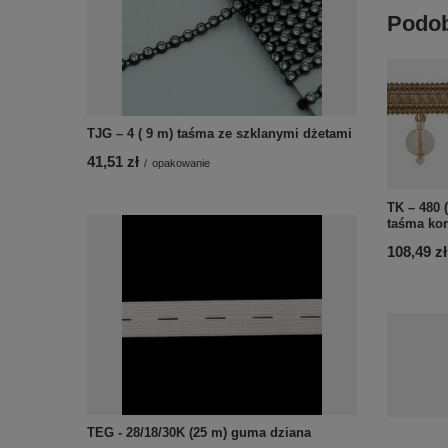
Podob
TJG – 4 ( 9 m) taśma ze szklanymi dżetami
41,51 zł
/
opakowanie
TK – 480 
taśma kor
108,49 zł
TEG - 28/18/30K (25 m) guma dziana