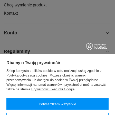
Chcę wymienić produkt
Kontakt
Konto
Regulaminy
Dbamy o Twoją prywatność
MOJE KONTO
Sklep korzysta z plików cookie w celu realizacji usług zgodnie z
Polityką dotyczącą cookies
. Możesz określić warunki
przechowywania lub dostępu do cookie w Twojej przeglądarce.
Więcej informacji na temat warunków i prywatności można znaleźć
także na stronie
Prywatność i warunki Google
.
48 24 2776200
handlowy@passan.com.pl
Potwierdzam wszystkie
PASSAN Pasmanteria
,
WÓLKA WYSOKA 26
,
09-540
Sanniki