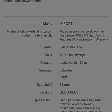
Taśma koralikowa 35 mm
Marka
IMPORT
Podmiot odpowiedzialny za ten
Przedsiebiorstwo produkcyjno-
produkt na terenie UE
Handlowe PASSAN Sp. Jawna
Andrzej Wojciechowski
Więcej
Symbol
5907438613657
Kolor
A - 11 (czerwony)
Cena za
opakowanie - 10 m
Surowiec
poliester
akryl
Szerokość
35 mm
Kolekcja
DECO PLUS
Opis kolekcji
Deco plus obejmuje tasiemki,
chwościki oraz chwosty
doskonale komponujące się