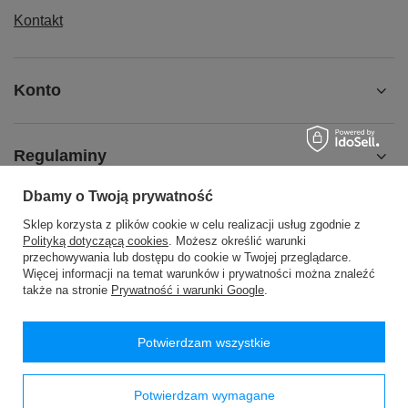
Kontakt
Konto
Regulaminy
Dbamy o Twoją prywatność
MOJE KONTO
Sklep korzysta z plików cookie w celu realizacji usług zgodnie z
Polityką dotyczącą cookies
. Możesz określić warunki
przechowywania lub dostępu do cookie w Twojej przeglądarce.
Więcej informacji na temat warunków i prywatności można znaleźć
także na stronie
Prywatność i warunki Google
.
48 24 2776200
handlowy@passan.com.pl
Potwierdzam wszystkie
PASSAN Pasmanteria
,
WÓLKA WYSOKA 26
,
09-540
Sanniki
Potwierdzam wymagane