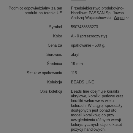
Podmiot odpowiedzialny za ten
Przedsiebiorstwo produkcyjno-
produkt na terenie UE
Handlowe PASSAN Sp. Jawna
Andrzej Wojciechowski
Więcej
Symbol
5907438633273
Kolor
A - 0 (przezroczysty)
Cena za
opakowanie - 500 g.
Surowiec
akryl
Średnica
19 mm
Sztuk w opakowaniu
115
Kolekcja
BEADS LINE
Opis kolekcji
Beads line obejmuje koraliki
akrylowe, koraliki perłowe oraz
koraliki welurowe w wielu
kolorach. W ciągłej sprzedaży
dostępnych jest ponad sto
modeli koralików, co przy
uwzględnieniu różnych wersji
kolorystycznych daje kilkaset
pozycji handlowych.