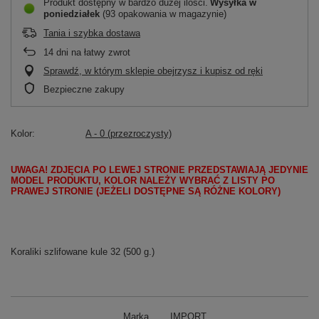
Produkt dostępny w bardzo dużej ilości
Wysyłka
w
poniedziałek
(93 opakowania w magazynie)
Tania i szybka dostawa
14
dni na łatwy zwrot
Sprawdź, w którym sklepie obejrzysz i kupisz od ręki
Bezpieczne zakupy
Kolor
A - 0 (przezroczysty)
UWAGA! ZDJĘCIA PO LEWEJ STRONIE PRZEDSTAWIAJĄ JEDYNIE
MODEL PRODUKTU, KOLOR NALEŻY WYBRAĆ Z LISTY PO
PRAWEJ STRONIE (JEŻELI DOSTĘPNE SĄ RÓŻNE KOLORY)
Koraliki szlifowane kule 32 (500 g.)
Marka
IMPORT